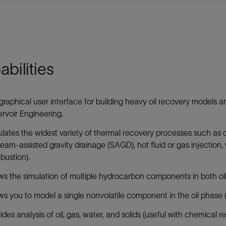
bilities
 graphical user interface for building heavy oil recovery models a
rvoir Engineering.
lates the widest variety of thermal recovery processes such as cy
team-assisted gravity drainage (SAGD), hot fluid or gas injection,
ustion).
ws the simulation of multiple hydrocarbon components in both oil 
ws you to model a single nonvolatile component in the oil phase (
ides analysis of oil, gas, water, and solids (useful with chemical r