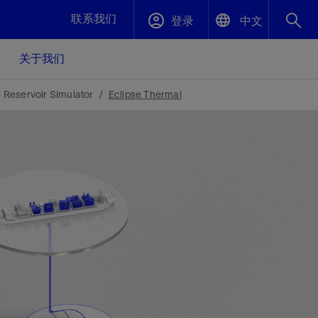
联系我们
登录
中文
关于我们
English
封堵与弃井
 Reservoir Simulator
Eclipse Thermal
中文(中国)
、更快变
高效封堵弃井，确保井筒完整性
斯伦贝谢绩效保障
油气田开
重新定义可实现的系统级优化目标
久、可持
数据中心基础设施解决方案
关注自然
重大活动
更多元、
源的未来
—为了气
模块化数据中心基础设施，预先在外地预制
我们确定了对我们的运营至关重要的三个关
近距离了解我们的各项活动
极的社会
并运送到现场即可安装——部署时间最多可
键领域：生物多样性、水资源和循环性
压缩40%
斯伦贝谢利用地热能源
挖掘地球的热能作为可信赖、可持续的资源