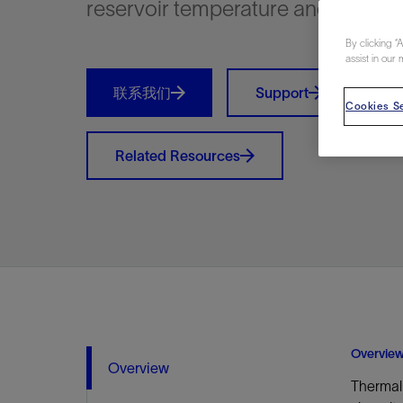
reservoir temperature and calorif
视图
探索更
探索更
探索更
By clicking “
石油和天然气行业持续创新
规模数字化
工业脱碳
扩展新能源体系
管理方式
气候行动
以人为本
关注自然
报告中心
新闻报道
洞察见解
新闻报道
案例分享
斯伦贝谢能源术语
斯伦贝谢概述
我们的业务
公司治理
健康、安全和环境
洞察见解
斯伦贝
储层表
建井
完井
生产
修井
即插即
一体化
油藏描
计划
钻井
生产
数据解
人工智
可持续
咨询服
Data Ce
甲烷排
减少明
碳捕获
地热
氢
锂
碳捕获
创造国
技术实
业务遍
领导团
斯伦贝
危品管
assist in our 
Infrastr
通过整个
储层表征
油藏描述
甲烷排放管理
地热
首席执行官与首席战略和可持续发
净零排放计划
创造国内价值
保护生物多样性
新闻报道
工业脱碳
IMAGE
以人为本
工业脱碳
道德与合规
培养底蕴深厚的斯伦贝谢安全文化
工业脱碳
地震
钻机与
完井
服务于
智能干
井筒完
一体化
数据分
油气田
钻井设
智能生
云端数
定制人
数字化
云端服
管理解
消减常
碳捕获
地热勘
清洁制
锂盐湖
碳捕获
教育推
联系我们
Support
且经济高
展官致辞
Cookies Se
建井
计划
减少明火燃烧
储能
脱碳作业
尊重人权
保护自然资源
高管演讲
油气创新
技术实力
规模数字化
董事会
我们的安全管理方法
油气创新
地面与
井口与
流体、
处理与
自动修
油管冲
一体化
经济计
勘探计
钻井施
生产运
本地数
人工智
低碳能
技术咨
消除非
碳运输
地热可
氢工艺
锂卤水
碳运输
净零排放
可持续发展治理
完井
钻井
碳捕获、利用与封存（CCUS）
氢
多元、平等、包容
实现循环性
专题与更新
新能源
业务遍布全球
扩展新能源体系
指导方针
人身安全及事故预防
新能源
储层测
钻井服
人工举
生产系
连续油
桥塞坐
地球化
经济计
资产表
物联网
油气田
提升火
碳封存
地热田
可持续
碳封存
Related Resources
利益相关者参与
生产
生产
锂
数字化
领导团队
石油和天然气行业持续创新
联系董事会
员工健康与福祉
数字化
岩石与
钻井液
油藏增
监测与
钢丝井
井筒重
地质学
工艺优
地震处
地热增
盐水技
一体化
供应链可持续发展
修井
数据解决方案
碳捕获、利用与封存（CCUS）
可持续发展
构建和谐地球家园
审计委员会
危品管理
可持续发展
油藏描
固井
压裂液
生产用
电缆井
封隔屏
地质力
维护计
井筒测
地热资
整合地下
健康，安全和环境（HSE）
少延误并
即插即弃
人工智能
数据中心基础设施解决方案
斯伦贝谢工友会
薪酬委员会
数据与
测量
地面与
油气田
海底修
无钻机
地球物
生产保
数据隐私与网络安全
一体化项目
可持续发展与碳管理
提名和治理委员会
井筒测
数字化
中游服
抢修服
油气系
生产运
培训
边缘计算与物联网
能源、技术和创新委员会
经济软
快速生
井筒完
岩石物
咨询服务
财务委员会
电缆修
油藏工
Data Center Modular
地表井
储层描
Overvie
Infrastructure
Overview
数字井
Thermal 
培训