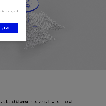
视图
探索更多
探索更多
 site usage, and
斯伦贝谢减少碳足迹
营中的甲
通过实用的、经过量化验证的解决方案来减
务
少碳排放和对环境的影响
与验
与验
ept All
液
 oil, and bitumen reservoirs, in which the oil