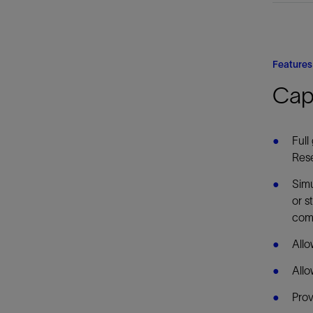
Features
Capa
Full
Rese
Simu
or s
comb
Allo
Allo
Prov