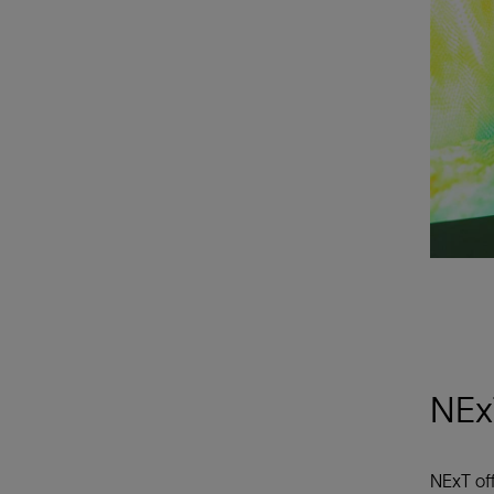
NExT
NExT off