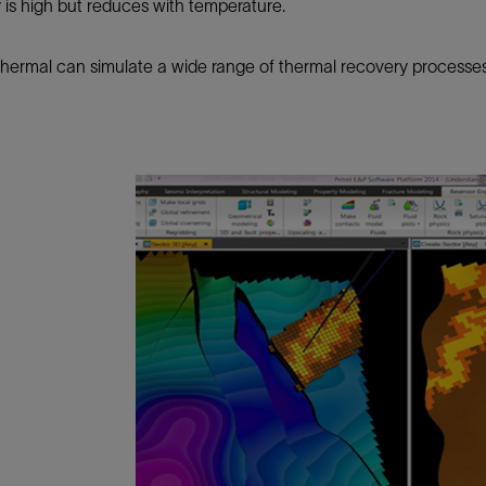
y is high but reduces with temperature.
防砂
射孔
thermal can simulate a wide range of thermal recovery processes
油藏隔离阀
完井附件