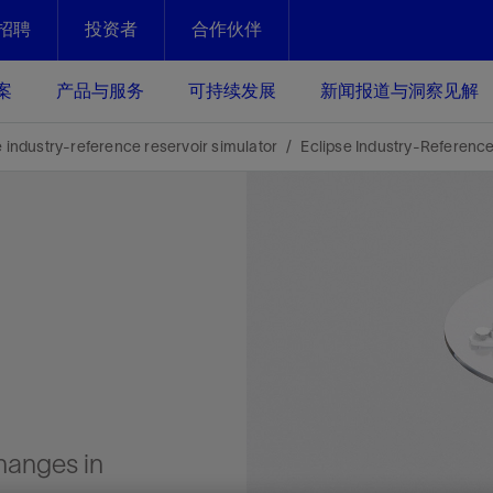
招聘
投资者
合作伙伴
Facebook
Email
案
产品与服务
可持续发展
新闻报道与洞察见解
化
恢复强化
e industry-reference reservoir simulator
Eclipse Industry-Reference
放资产整个生命周期的生产潜能
最大化您的投资回报 - 恢复更多
现、生产时间更长
运营
斯伦贝谢提速油气田开发
绩效实现下一阶段跨越式发展
获取更成熟的油气田储备，缩短新
发时间，并使油气田生产具有更长
井技术
动
心
谢概述
Tela代理式AI助手
以人为本
洞察见解
构建和谐地球家园
续的绩效表现
证的电动完井技术。更多选择，更
零路线图、帮助客户在作业运营中
贝谢的最新动态、故事和观点
由SLB研发的工程数智化AI软件
我们以人为本——尊重人权，建设
与世界各地的思想领袖一起步入能
致力于和谐地球家园的繁荣发展—
核心可靠，信心之选
以及新能源和转型机遇指导着我们
更包容的工作场所，并努力实现积
候、人类与自然
目标
经济效益
谢企业数据性能
数据中心解决方案
changes in
的数据收集、管理和智能解释来解
更快部署，更自信扩展
高水准绩效