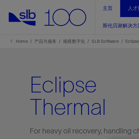
主页
人才
LinkedIn
斯伦贝谢解决方
精选内容
精选内容
精选内容
精选内容
斯伦贝谢解决方案
产品与服务
可持续发展
新闻报道与洞察见解
关于我们
生产优
Home
产品与服务
规模数字化
SLB Software
Eclips
全方位释
地球问题，全球解决方案，分地部署
石油和天然气行业持续创新
管理方式
新闻报道
斯伦贝谢概述
规模数字化
气候行动
洞察见解
我们的业务
Eclipse
数字化
工业脱碳
以人为本
新闻报道
公司治理
推动运营
案例分享
扩展新能源体系
关注自然
健康、安全和环境
电动完
气候行
新闻中
斯伦贝
Thermal
经实际验
我们的净
探索斯伦
斯伦贝谢能源术语
报告中心
洞察见解
强成效。
进行脱碳
实现战略
斯伦贝
For heavy oil recovery, handling 
通过先进
锁业务的