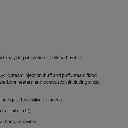
nd analyzing simulation results with Petrel
clic steam injection (huff and puff), steam flood
 wellbore heaters, and combustion (including in situ
and gas phases (live oil model).
dead oil model).
eactions) behaviors.