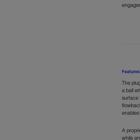
engageme
Features
The plug
a ball w
surface 
flowback
enables 
A propri
while an