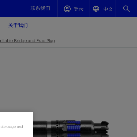
联系我们
登录
中文
关于我们
English
封堵与弃井
llable Bridge and Frac Plug
中文(中国)
、更快变
高效封堵弃井，确保井筒完整性
斯伦贝谢绩效保障
油气田开
重新定义可实现的系统级优化目标
久、可持
数据中心基础设施解决方案
关注自然
重大活动
更多元、
源的未来
—为了气
模块化数据中心基础设施，预先在外地预制
我们确定了对我们的运营至关重要的三个关
近距离了解我们的各项活动
极的社会
并运送到现场即可安装——部署时间最多可
键领域：生物多样性、水资源和循环性
压缩40%
斯伦贝谢利用地热能源
 site usage, and
挖掘地球的热能作为可信赖、可持续的资源