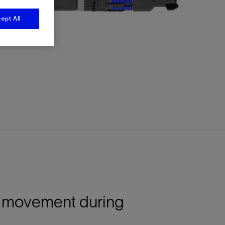
视图
探索更多
探索更多
ept All
斯伦贝谢减少碳足迹
营中的甲
通过实用的、经过量化验证的解决方案来减
务
少碳排放和对环境的影响
与验
与验
液
ug movement during