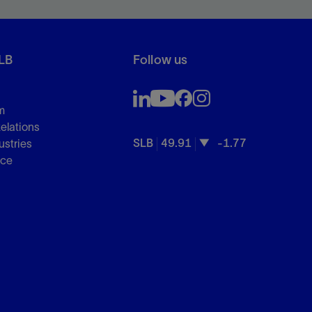
LB
Follow us
m
Relations
SLB
49.91
-1.77
ustries
nce