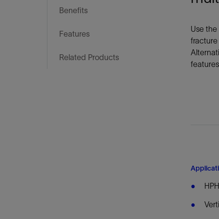
Benefits
Use the 
Features
fracture
Alternat
Related Products
features
Applicat
HPHT
Vert