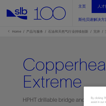
主页
人才
LinkedIn
斯伦贝谢解决方
精选内容
精选内容
精选内容
精选内容
斯伦贝谢解决方案
产品与服务
可持续发展
新闻报道与洞察见解
关于我们
生产优
Home
产品与服务
石油和天然气行业持续创新
完井
全方位释
地球问题，全球解决方案，分地部署
石油和天然气行业持续创新
管理方式
新闻报道
斯伦贝谢概述
规模数字化
气候行动
洞察见解
我们的业务
Copperhe
数字化
工业脱碳
以人为本
新闻报道
公司治理
推动运营
案例分享
扩展新能源体系
关注自然
健康、安全和环境
电动完
气候行
新闻中
斯伦贝
Extreme
经实际验
我们的净
探索斯伦
斯伦贝谢能源术语
报告中心
洞察见解
强成效。
进行脱碳
实现战略
斯伦贝
By clicking “
HPHT drillable bridge and frac plu
通过先进
assist in our 
锁业务的