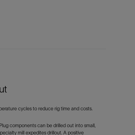
ut
erature cycles to reduce rig time and costs.
 Plug components can be drilled out into small,
ecialty mill expedites drillout. A positive