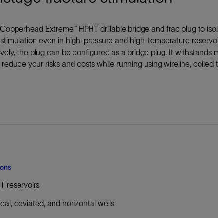
防砂
射孔
Copperhead Extreme™ HPHT drillable bridge and frac plug to iso
 stimulation even in high-pressure and high-temperature reservoirs
油藏隔离阀
ively, the plug can be configured as a bridge plug. It withstands 
完井附件
 reduce your risks and costs while running using wireline, coiled 
ions
 reservoirs
ical, deviated, and horizontal wells