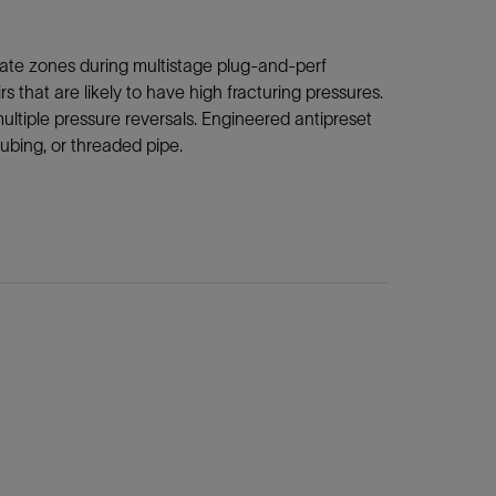
late zones during multistage plug-and-perf
 that are likely to have high fracturing pressures.
multiple pressure reversals. Engineered antipreset
tubing, or threaded pipe.