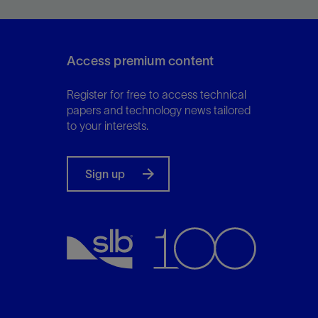
perforating in the first frac stage, saving money
and time.
Access premium content
Register for free to access technical
View
papers and technology news tailored
to your interests.
Sign up