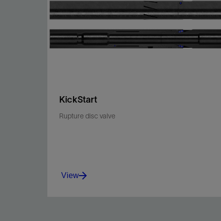
KickStart
Rupture disc valve
View
Eliminate coiled tubing– or tubing-conveyed