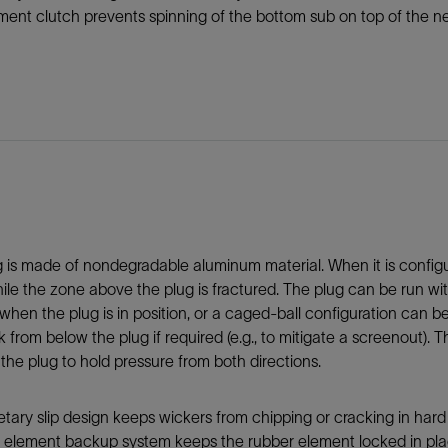
nt clutch prevents spinning of the bottom sub on top of the next 
 is made of nondegradable aluminum material. When it is configur
hile the zone above the plug is fractured. The plug can be run wit
when the plug is in position, or a caged-ball configuration can be
 from below the plug if required (e.g., to mitigate a screenout). T
the plug to hold pressure from both directions.
etary slip design keeps wickers from chipping or cracking in hard s
 element backup system keeps the rubber element locked in plac