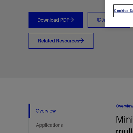
视图
探索更
探索更
探索更
Cookies Se
石油和天然气行业持续创新
规模数字化
工业脱碳
扩展新能源体系
管理方式
气候行动
以人为本
关注自然
报告中心
新闻报道
洞察见解
新闻报道
案例分享
斯伦贝谢能源术语
斯伦贝谢概述
我们的业务
公司治理
健康、安全和环境
洞察见解
斯伦贝
储层表
建井
完井
生产
修井
即插即
一体化
油藏描
计划
钻井
生产
数据解
人工智
可持续
咨询服
Data Ce
甲烷排
减少明
碳捕获
地热
氢
锂
碳捕获
创造国
技术实
业务遍
领导团
斯伦贝
危品管
Download PDF
联系我们
Infrastr
通过整个
储层表征
油藏描述
甲烷排放管理
地热
首席执行官与首席战略和可持续发
净零排放计划
创造国内价值
保护生物多样性
新闻报道
工业脱碳
IMAGE
以人为本
工业脱碳
道德与合规
培养底蕴深厚的斯伦贝谢安全文化
工业脱碳
地震
钻机与
完井
服务于
智能干
井筒完
一体化
数据分
油气田
钻井设
智能生
云端数
定制人
数字化
云端服
管理解
消减常
碳捕获
地热勘
清洁制
锂盐湖
碳捕获
教育推
且经济高
展官致辞
建井
计划
减少明火燃烧
储能
脱碳作业
尊重人权
保护自然资源
高管演讲
油气创新
技术实力
规模数字化
董事会
我们的安全管理方法
油气创新
地面与
井口与
流体、
处理与
自动修
油管冲
一体化
经济计
勘探计
钻井施
生产运
本地数
人工智
低碳能
技术咨
消除非
碳运输
地热可
氢工艺
锂卤水
碳运输
净零排放
Related Resources
可持续发展治理
完井
钻井
碳捕获、利用与封存（CCUS）
氢
多元、平等、包容
实现循环性
专题与更新
新能源
业务遍布全球
扩展新能源体系
指导方针
人身安全及事故预防
新能源
储层测
钻井服
人工举
生产系
连续油
桥塞坐
地球化
经济计
资产表
物联网
油气田
提升火
碳封存
地热田
可持续
碳封存
利益相关者参与
生产
生产
锂
数字化
领导团队
石油和天然气行业持续创新
联系董事会
员工健康与福祉
数字化
岩石与
钻井液
油藏增
监测与
钢丝井
井筒重
地质学
工艺优
地震处
地热增
盐水技
一体化
供应链可持续发展
修井
数据解决方案
碳捕获、利用与封存（CCUS）
可持续发展
构建和谐地球家园
审计委员会
危品管理
可持续发展
油藏描
固井
压裂液
生产用
电缆井
封隔屏
地质力
维护计
井筒测
地热资
整合地下
健康，安全和环境（HSE）
少延误并
即插即弃
人工智能
数据中心基础设施解决方案
斯伦贝谢工友会
薪酬委员会
数据与
测量
地面与
油气田
海底修
无钻机
地球物
生产保
数据隐私与网络安全
一体化项目
可持续发展与碳管理
提名和治理委员会
井筒测
数字化
中游服
抢修服
油气系
生产运
培训
边缘计算与物联网
能源、技术和创新委员会
经济软
快速生
井筒完
岩石物
咨询服务
财务委员会
电缆修
油藏工
Overvie
Overview
Data Center Modular
地表井
储层描
Mini
Infrastructure
数字井
Applications
培训
mult