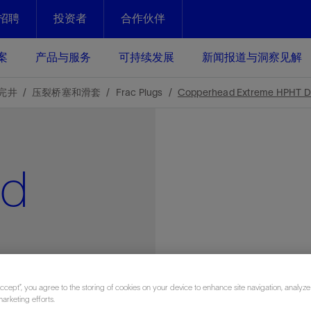
招聘
投资者
合作伙伴
Facebook
Email
案
产品与服务
可持续发展
新闻报道与洞察见解
化
恢复强化
完井
压裂桥塞和滑套
Frac Plugs
Copperhead Extreme HPHT Dri
放资产整个生命周期的生产潜能
最大化您的投资回报 - 恢复更多
现、生产时间更长
ad
运营
斯伦贝谢提速油气田开发
绩效实现下一阶段跨越式发展
获取更成熟的油气田储备，缩短新
发时间，并使油气田生产具有更长
井技术
动
心
谢概述
Tela代理式AI助手
以人为本
洞察见解
构建和谐地球家园
续的绩效表现
证的电动完井技术。更多选择，更
零路线图、帮助客户在作业运营中
贝谢的最新动态、故事和观点
由SLB研发的工程数智化AI软件
我们以人为本——尊重人权，建设
与世界各地的思想领袖一起步入能
致力于和谐地球家园的繁荣发展—
核心可靠，信心之选
以及新能源和转型机遇指导着我们
更包容的工作场所，并努力实现积
候、人类与自然
目标
经济效益
谢企业数据性能
数据中心解决方案
Accept”, you agree to the storing of cookies on your device to enhance site navigation, analyze
g
的数据收集、管理和智能解释来解
更快部署，更自信扩展
marketing efforts.
高水准绩效