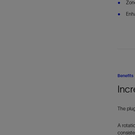
Zone
Enh
Benefits
Incr
The plug
A rotati
consiste