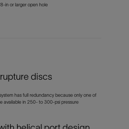
8-in or larger open hole
 rupture discs
e system has full redundancy because only one of
re available in 250- to 300-psi pressure
with helical port design