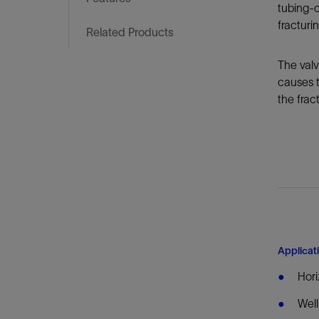
tubing-c
fracturi
Related Products
The valv
causes t
the frac
Applicat
Hori
Well