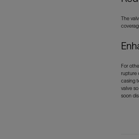
The valv
coverage
Enha
For othe
rupture 
casing t
valve so
soon dis