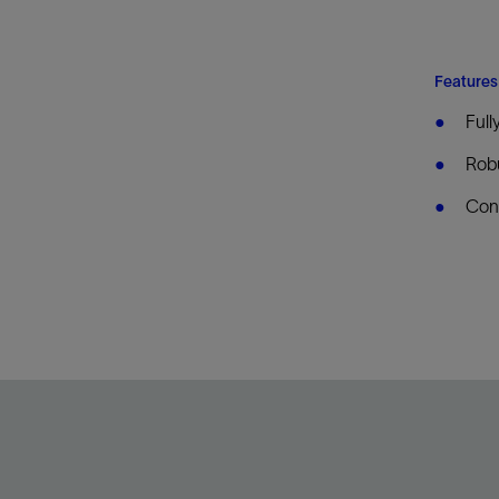
Features
Full
Robu
Con