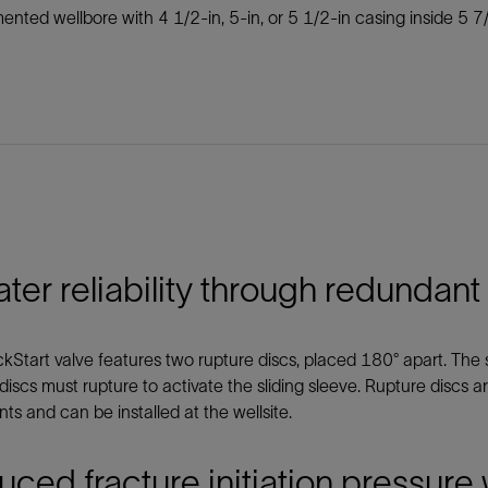
nted wellbore with 4 1/2-in, 5-in, or 5 1/2-in casing inside 5 7/
ter reliability through redundant
kStart valve features two rupture discs, placed 180° apart. Th
discs must rupture to activate the sliding sleeve. Rupture discs a
ts and can be installed at the wellsite.
ced fracture initiation pressure 