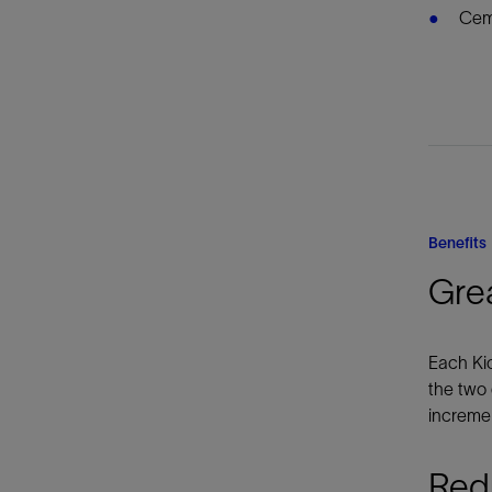
Ceme
Benefits
Grea
Each Kic
the two 
incremen
Redu