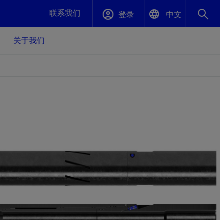
联系我们
登录
中文
关于我们
English
封堵与弃井
中文(中国)
、更快变
高效封堵弃井，确保井筒完整性
斯伦贝谢绩效保障
油气田开
重新定义可实现的系统级优化目标
久、可持
数据中心基础设施解决方案
关注自然
重大活动
更多元、
源的未来
—为了气
模块化数据中心基础设施，预先在外地预制
我们确定了对我们的运营至关重要的三个关
近距离了解我们的各项活动
极的社会
并运送到现场即可安装——部署时间最多可
键领域：生物多样性、水资源和循环性
压缩40%
斯伦贝谢利用地热能源
挖掘地球的热能作为可信赖、可持续的资源