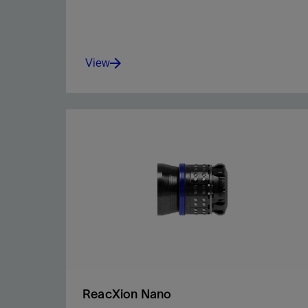
View
Minimize risks of presetting and plug movement
and expedite subsequent millout.
View
ReacXion Nano