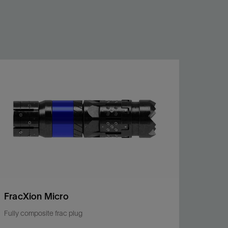
FracXion Micro
Fully composite frac plug