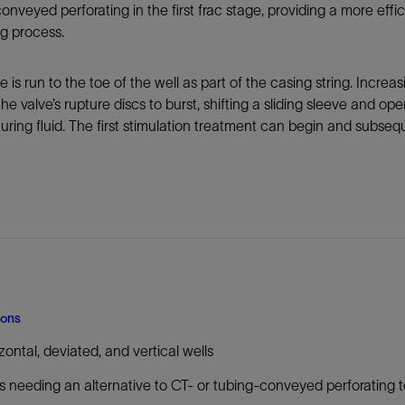
onveyed perforating in the first frac stage, providing a more effi
防砂
ng process.
射孔
油藏隔离阀
e is run to the toe of the well as part of the casing string. Incr
he valve’s rupture discs to burst, shifting a sliding sleeve and o
完井附件
turing fluid. The first stimulation treatment can begin and subs
ions
zontal, deviated, and vertical wells
s needing an alternative to CT- or tubing-conveyed perforating 