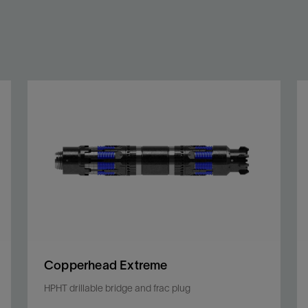
Copperhead Extreme
HPHT drillable bridge and frac plug