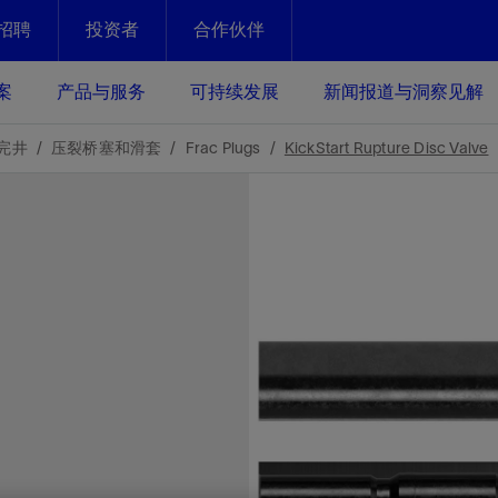
招聘
投资者
合作伙伴
Facebook
Email
案
产品与服务
可持续发展
新闻报道与洞察见解
化
恢复强化
完井
压裂桥塞和滑套
Frac Plugs
KickStart Rupture Disc Valve
放资产整个生命周期的生产潜能
最大化您的投资回报 - 恢复更多
现、生产时间更长
运营
斯伦贝谢提速油气田开发
绩效实现下一阶段跨越式发展
获取更成熟的油气田储备，缩短新
发时间，并使油气田生产具有更长
井技术
动
心
谢概述
Tela代理式AI助手
以人为本
洞察见解
构建和谐地球家园
续的绩效表现
证的电动完井技术。更多选择，更
零路线图、帮助客户在作业运营中
贝谢的最新动态、故事和观点
由SLB研发的工程数智化AI软件
我们以人为本——尊重人权，建设
与世界各地的思想领袖一起步入能
致力于和谐地球家园的繁荣发展—
核心可靠，信心之选
以及新能源和转型机遇指导着我们
更包容的工作场所，并努力实现积
候、人类与自然
目标
经济效益
谢企业数据性能
数据中心解决方案
的数据收集、管理和智能解释来解
更快部署，更自信扩展
高水准绩效