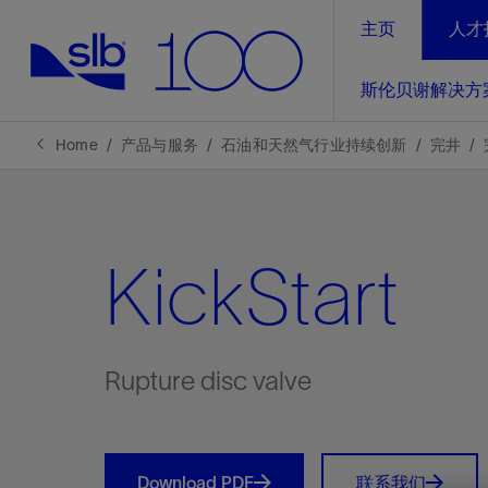
主页
人才
LinkedIn
斯伦贝谢解决方
精选内容
精选内容
精选内容
精选内容
斯伦贝谢解决方案
产品与服务
可持续发展
新闻报道与洞察见解
关于我们
生产优
Home
产品与服务
石油和天然气行业持续创新
完井
全方位释
地球问题，全球解决方案，分地部署
石油和天然气行业持续创新
管理方式
新闻报道
斯伦贝谢概述
规模数字化
气候行动
洞察见解
我们的业务
KickStart
数字化
工业脱碳
以人为本
新闻报道
公司治理
推动运营
案例分享
扩展新能源体系
关注自然
健康、安全和环境
电动完
气候行
新闻中
斯伦贝
经实际验
我们的净
探索斯伦
斯伦贝谢能源术语
报告中心
洞察见解
Rupture disc valve
强成效。
进行脱碳
实现战略
斯伦贝
通过先进
锁业务的
Download PDF
联系我们