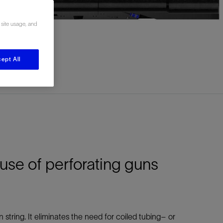
视图
探索更多
探索更多
 site usage, and
斯伦贝谢减少碳足迹
营中的甲
通过实用的、经过量化验证的解决方案来减
务
少碳排放和对环境的影响
与验
与验
ept All
液
use of perforating guns
on string. It eliminates the need for coiled tubing– or