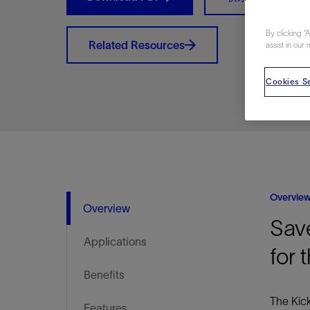
视图
探索更
探索更
探索更
By clicking “
石油和天然气行业持续创新
规模数字化
工业脱碳
扩展新能源体系
管理方式
气候行动
以人为本
关注自然
报告中心
新闻报道
洞察见解
新闻报道
案例分享
斯伦贝谢能源术语
斯伦贝谢概述
我们的业务
公司治理
健康、安全和环境
洞察见解
斯伦贝
储层表
建井
完井
生产
修井
即插即
一体化
油藏描
计划
钻井
生产
数据解
人工智
可持续
咨询服
Data Ce
甲烷排
减少明
碳捕获
地热
氢
锂
碳捕获
创造国
技术实
业务遍
领导团
斯伦贝
危品管
Related Resources
assist in our 
Infrastr
通过整个
储层表征
油藏描述
甲烷排放管理
地热
首席执行官与首席战略和可持续发
净零排放计划
创造国内价值
保护生物多样性
新闻报道
工业脱碳
IMAGE
以人为本
工业脱碳
道德与合规
培养底蕴深厚的斯伦贝谢安全文化
工业脱碳
地震
钻机与
完井
服务于
智能干
井筒完
一体化
数据分
油气田
钻井设
智能生
云端数
定制人
数字化
云端服
管理解
消减常
碳捕获
地热勘
清洁制
锂盐湖
碳捕获
教育推
且经济高
展官致辞
Cookies Se
建井
计划
减少明火燃烧
储能
脱碳作业
尊重人权
保护自然资源
高管演讲
油气创新
技术实力
规模数字化
董事会
我们的安全管理方法
油气创新
地面与
井口与
流体、
处理与
自动修
油管冲
一体化
经济计
勘探计
钻井施
生产运
本地数
人工智
低碳能
技术咨
消除非
碳运输
地热可
氢工艺
锂卤水
碳运输
净零排放
可持续发展治理
完井
钻井
碳捕获、利用与封存（CCUS）
氢
多元、平等、包容
实现循环性
专题与更新
新能源
业务遍布全球
扩展新能源体系
指导方针
人身安全及事故预防
新能源
储层测
钻井服
人工举
生产系
连续油
桥塞坐
地球化
经济计
资产表
物联网
油气田
提升火
碳封存
地热田
可持续
碳封存
利益相关者参与
生产
生产
锂
数字化
领导团队
石油和天然气行业持续创新
联系董事会
员工健康与福祉
数字化
岩石与
钻井液
油藏增
监测与
钢丝井
井筒重
地质学
工艺优
地震处
地热增
盐水技
一体化
供应链可持续发展
修井
数据解决方案
碳捕获、利用与封存（CCUS）
可持续发展
构建和谐地球家园
审计委员会
危品管理
可持续发展
油藏描
固井
压裂液
生产用
电缆井
封隔屏
地质力
维护计
井筒测
地热资
整合地下
健康，安全和环境（HSE）
少延误并
即插即弃
人工智能
数据中心基础设施解决方案
斯伦贝谢工友会
薪酬委员会
数据与
测量
地面与
油气田
海底修
无钻机
地球物
生产保
数据隐私与网络安全
一体化项目
可持续发展与碳管理
提名和治理委员会
井筒测
数字化
中游服
抢修服
油气系
生产运
Overvie
Overview
培训
边缘计算与物联网
能源、技术和创新委员会
经济软
快速生
井筒完
岩石物
Save
咨询服务
财务委员会
电缆修
油藏工
Applications
for 
Data Center Modular
地表井
储层描
Benefits
Infrastructure
数字井
培训
The Kick
Features