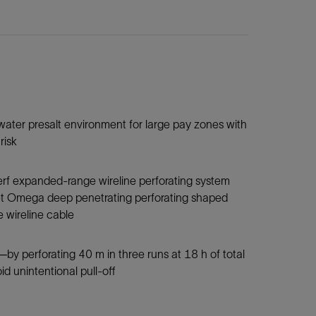
pwater presalt environment for large pay zones with
risk
Perf expanded-range wireline perforating system
Jet Omega deep penetrating perforating shaped
wireline cable
by perforating 40 m in three runs at 18 h of total
d unintentional pull-off