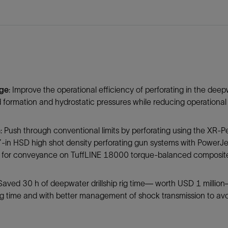
防砂
射孔
油藏隔离阀
完井附件
nge
: Improve the operational efficiency of perforating in the dee
 formation and hydrostatic pressures while reducing operational 
n
: Push through conventional limits by perforating using the XR-
 7-in HSD high shot density perforating gun systems with Power
 for conveyance on TuffLINE 18000 torque-balanced composite 
 Saved 30 h of deepwater drillship rig time— worth USD 1 million—
g time and with better management of shock transmission to avoi