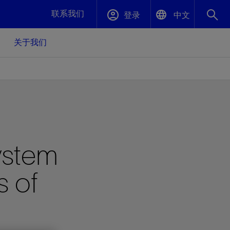
联系我们
登录
中文
关于我们
English
封堵与弃井
中文(中国)
、更快变
高效封堵弃井，确保井筒完整性
斯伦贝谢绩效保障
ystem
油气田开
重新定义可实现的系统级优化目标
久、可持
数据中心基础设施解决方案
关注自然
重大活动
s of
更多元、
源的未来
—为了气
模块化数据中心基础设施，预先在外地预制
我们确定了对我们的运营至关重要的三个关
近距离了解我们的各项活动
极的社会
并运送到现场即可安装——部署时间最多可
键领域：生物多样性、水资源和循环性
压缩40%
斯伦贝谢利用地热能源
挖掘地球的热能作为可信赖、可持续的资源