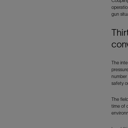
Coupling
operatio
gun situ
Thir
con
The inte
pressur
number o
safety or
The fiel
time of 
environ