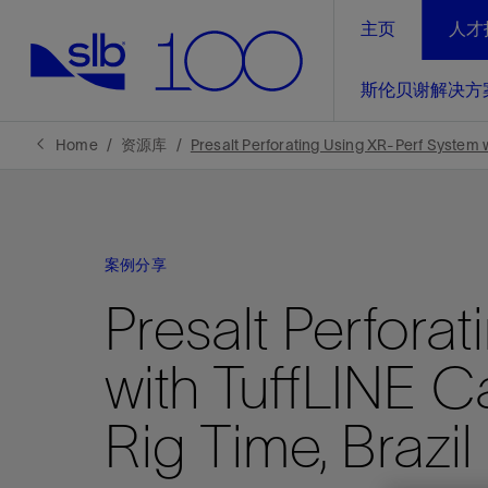
主页
人才
LinkedIn
斯伦贝谢解决方
精选内容
精选内容
精选内容
精选内容
斯伦贝谢解决方案
产品与服务
可持续发展
新闻报道与洞察见解
关于我们
生产优
Home
资源库
Presalt Perforating Using XR-Perf System w
全方位释
地球问题，全球解决方案，分地部署
石油和天然气行业持续创新
管理方式
新闻报道
斯伦贝谢概述
规模数字化
气候行动
洞察见解
我们的业务
案例分享
数字化
工业脱碳
以人为本
新闻报道
公司治理
Presalt Perfora
推动运营
案例分享
扩展新能源体系
关注自然
健康、安全和环境
电动完
气候行
新闻中
斯伦贝
with TuffLINE 
经实际验
我们的净
探索斯伦
斯伦贝谢能源术语
报告中心
洞察见解
强成效。
进行脱碳
实现战略
斯伦贝
Rig Time, Brazil
通过先进
锁业务的