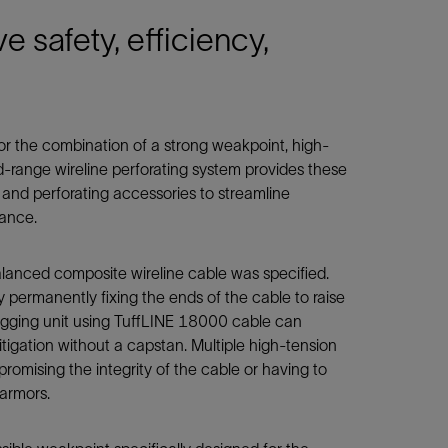
e safety, efficiency,
r the combination of a strong weakpoint, high-
d-range wireline perforating system provides these
s, and perforating accessories to streamline
yance.
lanced composite wireline cable was specified.
y permanently fixing the ends of the cable to raise
logging unit using TuffLINE 18000 cable can
itigation without a capstan. Multiple high-tension
romising the integrity of the cable or having to
 armors.