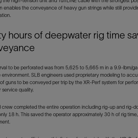
 the high-tension unit and TuffLINE cable with the strongest pos
n enables the conveyance of heavy gun strings while still providi
ation.
ty hours of deepwater rig time s
veyance
rval to be perforated was from 5,625 to 5,665 m in a 9.9-lbm/ga
e environment. SLB engineers used proprietary modeling to acc
f guns to be conveyed per trip by the XR-Perf system for perfo
 service quality.
d crew completed the entire operation including rig-up and rig-do
only 18 h. This saved the operator approximately 30 h of rig time
ment.