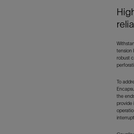
High
reli
Withstan
tension 
robust c
perforat
To addr
Encapsul
the ends
provide 
operatio
interrup