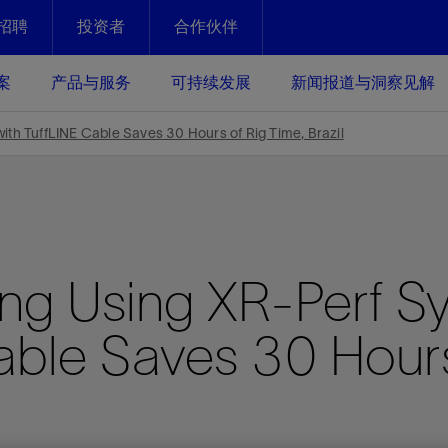
招聘
投资者
合作伙伴
Facebook
Email
案
产品与服务
可持续发展
新闻报道与洞察见解
化
恢复强化
ith TuffLINE Cable Saves 30 Hours of Rig Time, Brazil
放资产整个生命周期的生产潜能
最大化您的投资回报 - 恢复更多
现、生产时间更长
运营
斯伦贝谢提速油气田开发
ting Using XR-Perf S
绩效实现下一阶段跨越式发展
获取更成熟的油气田储备，缩短新
发时间，并使油气田生产具有更长
井技术
动
心
谢概述
Tela代理式AI助手
以人为本
洞察见解
构建和谐地球家园
续的绩效表现
Cable Saves 30 Hour
证的电动完井技术。更多选择，更
零路线图、帮助客户在作业运营中
贝谢的最新动态、故事和观点
由SLB研发的工程数智化AI软件
我们以人为本——尊重人权，建设
与世界各地的思想领袖一起步入能
致力于和谐地球家园的繁荣发展—
核心可靠，信心之选
以及新能源和转型机遇指导着我们
更包容的工作场所，并努力实现积
候、人类与自然
目标
经济效益
谢企业数据性能
数据中心解决方案
的数据收集、管理和智能解释来解
更快部署，更自信扩展
高水准绩效