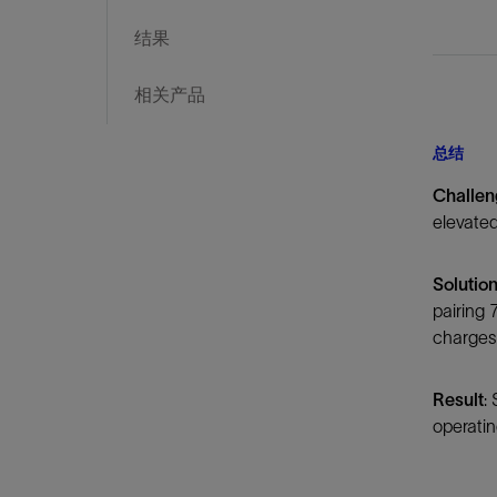
结果
相关产品
总结
Challe
elevated
Solutio
pairing
charges
Result
:
operatin