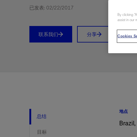
视图
探索更
探索更
探索更
已发表: 02/22/2017
By clicking “
石油和天然气行业持续创新
规模数字化
工业脱碳
扩展新能源体系
管理方式
气候行动
以人为本
关注自然
报告中心
新闻报道
洞察见解
新闻报道
案例分享
斯伦贝谢能源术语
斯伦贝谢概述
我们的业务
公司治理
健康、安全和环境
洞察见解
斯伦贝
储层表
建井
完井
生产
修井
即插即
一体化
油藏描
计划
钻井
生产
数据解
人工智
可持续
咨询服
Data Ce
甲烷排
减少明
碳捕获
地热
氢
锂
碳捕获
创造国
技术实
业务遍
领导团
斯伦贝
危品管
assist in our 
Infrastr
通过整个
储层表征
油藏描述
甲烷排放管理
地热
首席执行官与首席战略和可持续发
净零排放计划
创造国内价值
保护生物多样性
新闻报道
工业脱碳
IMAGE
以人为本
工业脱碳
道德与合规
培养底蕴深厚的斯伦贝谢安全文化
工业脱碳
地震
钻机与
完井
服务于
智能干
井筒完
一体化
数据分
油气田
钻井设
智能生
云端数
定制人
数字化
云端服
管理解
消减常
碳捕获
地热勘
清洁制
锂盐湖
碳捕获
教育推
且经济高
联系我们
分享
Prin
展官致辞
Cookies Se
建井
计划
减少明火燃烧
储能
脱碳作业
尊重人权
保护自然资源
高管演讲
油气创新
技术实力
规模数字化
董事会
我们的安全管理方法
油气创新
地面与
井口与
流体、
处理与
自动修
油管冲
一体化
经济计
勘探计
钻井施
生产运
本地数
人工智
低碳能
技术咨
消除非
碳运输
地热可
氢工艺
锂卤水
碳运输
净零排放
可持续发展治理
完井
钻井
碳捕获、利用与封存（CCUS）
氢
多元、平等、包容
实现循环性
专题与更新
新能源
业务遍布全球
扩展新能源体系
指导方针
人身安全及事故预防
新能源
储层测
钻井服
人工举
生产系
连续油
桥塞坐
地球化
经济计
资产表
物联网
油气田
提升火
碳封存
地热田
可持续
碳封存
利益相关者参与
生产
生产
锂
数字化
领导团队
石油和天然气行业持续创新
联系董事会
员工健康与福祉
数字化
岩石与
钻井液
油藏增
监测与
钢丝井
井筒重
地质学
工艺优
地震处
地热增
盐水技
一体化
供应链可持续发展
修井
数据解决方案
碳捕获、利用与封存（CCUS）
可持续发展
构建和谐地球家园
审计委员会
危品管理
可持续发展
油藏描
固井
压裂液
生产用
电缆井
封隔屏
地质力
维护计
井筒测
地热资
整合地下
健康，安全和环境（HSE）
少延误并
即插即弃
人工智能
数据中心基础设施解决方案
斯伦贝谢工友会
薪酬委员会
数据与
测量
地面与
油气田
海底修
无钻机
地球物
生产保
数据隐私与网络安全
一体化项目
可持续发展与碳管理
提名和治理委员会
井筒测
数字化
中游服
抢修服
油气系
生产运
培训
边缘计算与物联网
能源、技术和创新委员会
经济软
快速生
井筒完
岩石物
咨询服务
财务委员会
电缆修
油藏工
地点
Data Center Modular
地表井
储层描
总结
Brazil
Infrastructure
数字井
目标
培训