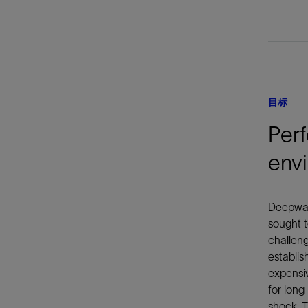
目标
Perf
env
Deepwate
sought t
challeng
establis
expensiv
for long
shock. T