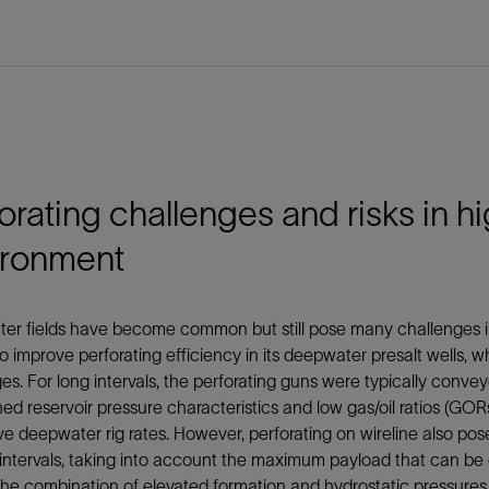
orating challenges and risks in h
ironment
r fields have become common but still pose many challenges in t
o improve perforating efficiency in its deepwater presalt wells, w
es. For long intervals, the perforating guns were typically conve
hed reservoir pressure characteristics and low gas/oil ratios (GO
e deepwater rig rates. However, perforating on wireline also po
 intervals, taking into account the maximum payload that can be
he combination of elevated formation and hydrostatic pressures