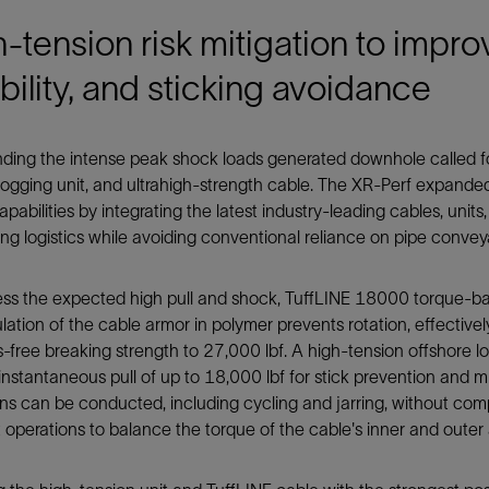
-tension risk mitigation to improv
ability, and sticking avoidance
ding the intense peak shock loads generated downhole called fo
logging unit, and ultrahigh-strength cable. The XR-Perf expande
apabilities by integrating the latest industry-leading cables, unit
ing logistics while avoiding conventional reliance on pipe conve
ess the expected high pull and shock, TuffLINE 18000 torque-ba
ation of the cable armor in polymer prevents rotation, effectivel
-free breaking strength to 27,000 lbf. A high-tension offshore 
instantaneous pull of up to 18,000 lbf for stick prevention and m
ns can be conducted, including cycling and jarring, without comp
t operations to balance the torque of the cable's inner and outer