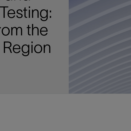
多
多
多
视图
探索更多
探索更多
探索更多
Testing:
谢碳捕获与封存
征
弃
项目
述
决方案
能
发展与碳管理
务
nter Modular
放管理
火燃烧
、利用与封存（CCUS）
、利用与封存（CCUS）
内价值
力
布全球
队
谢工友会
理
斯伦贝谢消除甲烷排放
地震
地面与井下测井
储层测试
岩石与流体分析
油藏描述软件
数据与分析软件
井筒测井解释
经济软件
钻机与钻机设备
井口与采油树系统
钻井服务
钻井液解决方案、系统及产品
固井
测量
数字化钻井软件
完井
流体、固井与工具
人工举升
油藏增产服务
压裂液输送系统
地面与井下测井
服务于产能绩效的数字化
处理与分离
生产系统
监测与监控
生产用化学品与服务
油气田开发与生产软件
中游服务
快速生产响应解决方案
智能干预
自动修井
连续油管作业
钢丝井干预
电缆井干预
海底修井
抢修服务
井筒完整性评估
电缆修井
地表井测试
井筒完整性评估
油管冲孔和切割
桥塞坐封和取出
井筒重入问题
封隔屏障材料
无钻机弃井解决方案
一体化开发
一体化生产
数据分析
经济计划
地球化学
地质学
地质力学
地球物理
油气系统
岩石物理
油藏工程
储层描述
数字井筒解决方案
油气田发展计划
勘探计划
经济计划
钻井设计
钻井施工
智能生产工作室
生产运营
资产表现
工艺优化
维护计划
生产保障
生产运营数据
云端数据解决方案
本地数据解决方案
定制人工智能解决方案
人工智能与分析
物联网尖端人工智能
数字化碳捕集与碳封存利用
低碳能源
云端服务
技术咨询
油气田咨询服务
地震处理及解释服务
井筒测井解析
管理解决方案与服务
消减常规火炬
消除非常规火炬
提升火炬内燃效率
碳捕获与加工
碳运输
碳封存
地热勘探
地热可行性
地热田开发
地热增产
地热资源一体化开发
清洁制氢技术
氢工艺建模
锂盐湖资源建模
锂卤水盆地资源报告
可持续锂生产
盐水技术质量计算器
碳捕获与加工
碳运输
碳封存
教育推广
ucture
rom the
CCUS价值链中灵活、可靠、协作
为了更好的明天，努力消除作业运
钻机设备
产能绩效的数字化
预
整性评估
开发
析
发展计划
计
产工作室
据解决方案
工智能解决方案
碳捕集与碳封存利用
务
决方案与服务
规火炬
与加工
探
氢技术
资源建模
与加工
广
井下地震
快速解释成果
地面试井
储层实验室
数据分析
解释与设计
控压钻井设备
钻头
钻井液添加剂
固井质量评估
随钻测井
电气完井
完井盐水
矿井排水的人工提升系统
智能压裂
录井
面向过程系统性能的数字化服
人工举升
电缆套管测井
设备完整性
生产保障
机器人自主检查
电动井下CT控制系统
数字化钢丝作业
电缆爬行器
海底服务联盟
套管维修
双管柱封隔评价
爆炸油管切割
数字钢丝干预作业
电缆动力干预作业
弃井固井
海底联合作业
井眼地质分析
地下顾问
举升优化
设备健康及可靠性
生产分析
数据科学
企业级数据管理
量身定制的解决方案
云端解决方案与设计
油气藏模拟及应用
光学气体成像相机
气体处理系统
加工、压缩与流动保障软件
碳封存场地评估
地热场地评估
地热场地评估
地热储层数值模拟
Smackover 游戏
气体处理系统
加工、压缩与流动保障软件
碳封存场地评估
效的解决方案，加速帮助客户实现
烷排放和明火燃烧
井下测井
采油树系统
固井与工具
分离
井
孔和切割
生产
划
划
工
营
据解决方案
能与分析
源
询
常规火炬
行性
建模
盆地资源报告
地震处理软件
自动测井平台
无明火试油及清井
岩心分析
数据管理
实时作业
控压钻井服务
定向钻井
钻井液模拟软件
固井软件
随钻测量
流量控制设备
盐水置换
智能电梯
压裂与返排设备
电缆裸眼测井
生产设施
阀门与执行器
地面试油
流动保障
生产作业
设备监控与优化
实时井下盘管作业服务
钢丝机械化作业
电缆修井
油气田寿命修井服务
安全阀修复
超声波固井质量评估
数字钢丝干预作业
钢丝机械干预作业
连续油管机械干预作业
无钻机开放水域弃井作业
测井解释评价
完整性管理
管道完整性
生产顾问
数据管理
生产数据管理系统
数据过渡与数据管理
钻井服务
甲烷增值转化咨询
先进的碳捕获
水平泵送系统
碳封存注入作业、测量、监测
地热地球物理分析
地热勘探钻探
地热建井
先进的碳捕获
水平泵送系统
碳封存注入作业、测量、监测
 Region
证
证
试
务
升
统
管作业
封和取出
学
划
现
尖端人工智能
咨询服务
炬内燃效率
开发
锂生产
地震数据库
自动井筒完整性测井
井下储层试油
移动分析解决方案
控压设备
测距与拦截服务
水平定向钻井，矿井和注水井
漏失
地面测井
多边机构
修井液
喷气升力
压裂服务
电缆套管测井
油处理
安全系统
地面多相流计量
生产优化
计量
压裂
电缆射孔
水下坐落管柱
提高生产
水泥胶结测井仪器
机械开槽割刀
现场安全顾问
现场执行及检查
流动保障建模
工区数据管理
云端运营
钻井碳排放管理
甲烷业务咨询
数据驱动提效服务
碳运输阀
地热勘探
地热试井
地热完井
数据驱动提效服务
碳运输阀
碳封存井设计与建设
碳封存井设计与建设
流体分析
解决方案、系统及产品
产服务
监控
干预
入问题
化
理及解释服务
产
术质量计算器
地震数据处理
随钻测井
返排试油
流体分析
钻机设备
扩眼
非水基钻井液
泥浆驱替和隔离液
陀螺测斜服务
实时光纤解释与分析
钻井液
优化人工举升
酸化服务
数字化钢丝作业
采出水处理
节流阀
计量与自动化系统
天然气净化
阀门和执行机构
射孔
电缆套管测井
无隔水套管弃井作业
抢险防砂
高分辨率双井径
机械油管割刀
碳减排顾问
生产潜力挖掘
数据可视化分析
流动保障解决方案
甲烷数字化平台
加工、压缩与流动保障软件
管道化学品及服务
地热勘探钻探
地热储层数值模拟
加工、压缩与流动保障软件
管道化学品及服务
能源解决方案
制造与规模化
碳封存监管许可
碳封存监管许可
述软件
输送系统
化学品与服务
干预
障材料
学
划
井解析
源一体化开发
随钻地震解决方案
光纤测井解决方案
井筒完整性评估
井下流体分析
井筒建设
钻具组合
水基钻井液解决方案
无水泥固井体系
示踪技术
泥饼破碎机
卧式地面泵
水资源管理
过钻杆测井服务
水处理
注水泵
深水化工
管道完整性
测井
管道修复
模块化注入系统
管材切割和管材回收
电磁波套管扫描仪
设备连接
生产洞察
地质力学
甲烷激光雷达相机
地热储层特征描述
、井筒和设施规划，最大限度地减
为复杂行业提供定制化的制造能力
控制成本。
分析软件
井下测井
开发与生产软件
井
弃井解决方案
理
障
地震波成像处理
智能地层评估
试油设计与解释
追踪技术
固控与岩屑管理
井筒清洁工具
完井液
自适应水泥系统
完井软件
固井服务
电潜泵
油田增产优化
分布式光纤测量
气体处理
石油和天然气缓蚀剂
多相流计量
增产与控水
结构地质学
甲烷单点浓度测量仪
地热尽职调查
井解释
钻井软件
务
务
统
营数据
电缆裸眼测井
储层取样
固控与岩屑管理
CemCRETE 固井技术
完井封隔器
过滤
螺杆泵
固体管理
生产化学性能的数字服务
管道泵
地面设备
件
产响应解决方案
整性评估
理
电缆套管测井
无线遥测
深水固井
智能完井
钻井液漏失控制
电动潜水螺杆泵系统
运营优化服务
中游软件
修井工具与解决方案
井
程
录井
气体迁移控制
压裂桥塞和滑套
封隔液
柱塞提升
作业支持
测试
述
岩屑分析
废弃井固井
永久监控
井筒清洁工具
抽油机
新技术试点
筒解决方案
数字化钢丝作业
井下安全阀
气举
设施规划软件
追踪技术
尾管挂
供电系统与电缆