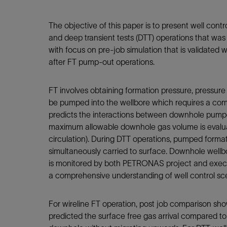
The objective of this paper is to present well contr
and deep transient tests (DTT) operations that was
with focus on pre-job simulation that is validate
after FT pump-out operations.
FT involves obtaining formation pressure, pressur
be pumped into the wellbore which requires a comp
predicts the interactions between downhole pumped
maximum allowable downhole gas volume is evaluat
circulation). During DTT operations, pumped format
simultaneously carried to surface. Downhole well
is monitored by both PETRONAS project and executi
a comprehensive understanding of well control sc
For wireline FT operation, post job comparison sho
predicted the surface free gas arrival compared 