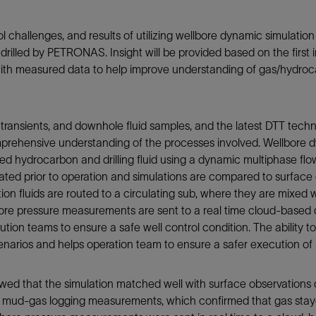
防砂
ol challenges, and results of utilizing wellbore dynamic simulatio
射孔
 drilled by PETRONAS. Insight will be provided based on the first
油藏隔离阀
d with measured data to help improve understanding of gas/hydro
完井附件
e transients, and downhole fluid samples, and the latest DTT tec
rehensive understanding of the processes involved. Wellbore dy
 hydrocarbon and drilling fluid using a dynamic multiphase flow 
ed prior to operation and simulations are compared to surface g
ion fluids are routed to a circulating sub, where they are mixed 
bore pressure measurements are sent to a real time cloud-base
on teams to ensure a safe well control condition. The ability 
enarios and helps operation team to ensure a safer execution of
wed that the simulation matched well with surface observations d
to mud-gas logging measurements, which confirmed that gas stay