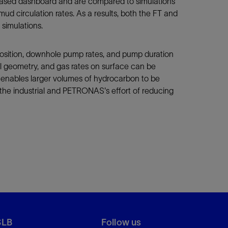
-based dashboard and are compared to simulations
ud circulation rates. As a results, both the FT and
simulations.
mposition, downhole pump rates, and pump duration
ll geometry, and gas rates on surface can be
 enables larger volumes of hydrocarbon to be
the industrial and PETRONAS's effort of reducing
SLB
Follow us