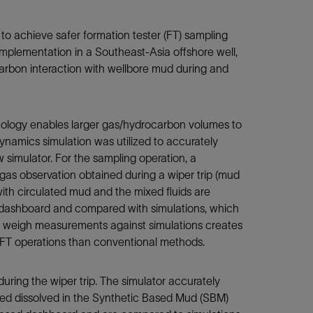
n to achieve safer formation tester (FT) sampling
 implementation in a Southeast-Asia offshore well,
carbon interaction with wellbore mud during and
hnology enables larger gas/hydrocarbon volumes to
namics simulation was utilized to accurately
simulator. For the sampling operation, a
as observation obtained during a wiper trip (mud
with circulated mud and the mixed fluids are
d dashboard and compared with simulations, which
to weigh measurements against simulations creates
 FT operations than conventional methods.
uring the wiper trip. The simulator accurately
ed dissolved in the Synthetic Based Mud (SBM)