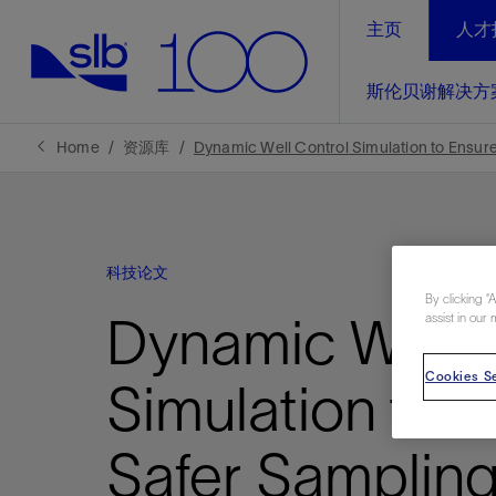
主页
人才
LinkedIn
斯伦贝谢解决方
精选内容
精选内容
精选内容
精选内容
斯伦贝谢解决方案
产品与服务
可持续发展
新闻报道与洞察见解
关于我们
生产优
Home
资源库
Dynamic Well Control Simulation to Ensur
全方位释
地球问题，全球解决方案，分地部署
石油和天然气行业持续创新
管理方式
新闻报道
斯伦贝谢概述
规模数字化
气候行动
洞察见解
我们的业务
科技论文
数字化
工业脱碳
以人为本
新闻报道
公司治理
By clicking “
推动运营
Dynamic Well 
assist in our 
案例分享
扩展新能源体系
关注自然
健康、安全和环境
电动完
气候行
新闻中
斯伦贝
经实际验
我们的净
探索斯伦
斯伦贝谢能源术语
报告中心
洞察见解
Cookies Se
Simulation to 
强成效。
进行脱碳
实现战略
斯伦贝
Safer Samplin
通过先进
锁业务的