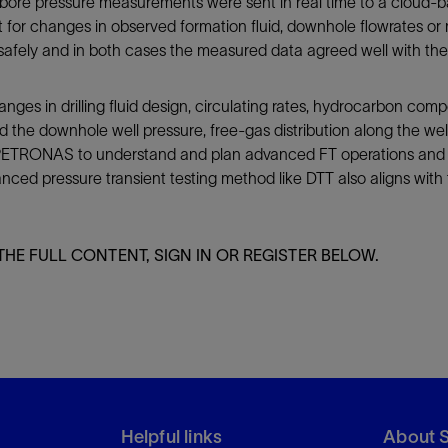
lbore pressure measurements were sent in real time to a cloud
 for changes in observed formation fluid, downhole flowrates or m
afely and in both cases the measured data agreed well with the 
nges in drilling fluid design, circulating rates, hydrocarbon co
d the downhole well pressure, free-gas distribution along the we
 for PETRONAS to understand and plan advanced FT operations and
d pressure transient testing method like DTT also aligns with 
THE FULL CONTENT, SIGN IN OR REGISTER BELOW.
Helpful links
About 