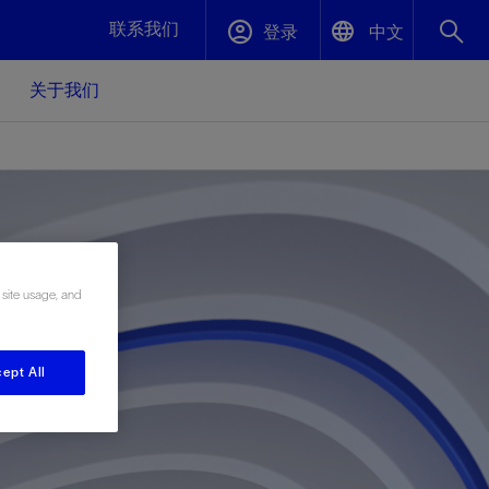
联系我们
登录
中文
关于我们
English
封堵与弃井
中文(中国)
、更快变
高效封堵弃井，确保井筒完整性
斯伦贝谢绩效保障
 site usage, and
油气田开
重新定义可实现的系统级优化目标
久、可持
数据中心基础设施解决方案
关注自然
重大活动
更多元、
源的未来
—为了气
模块化数据中心基础设施，预先在外地预制
我们确定了对我们的运营至关重要的三个关
近距离了解我们的各项活动
ept All
极的社会
并运送到现场即可安装——部署时间最多可
键领域：生物多样性、水资源和循环性
压缩40%
斯伦贝谢利用地热能源
挖掘地球的热能作为可信赖、可持续的资源