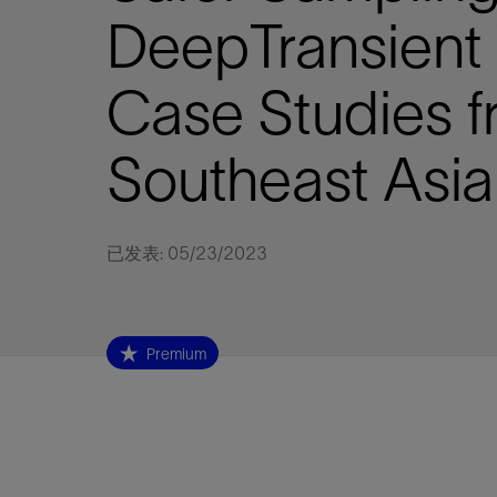
视图
探索更
探索更
探索更
DeepTransient 
石油和天然气行业持续创新
规模数字化
工业脱碳
扩展新能源体系
管理方式
气候行动
以人为本
关注自然
报告中心
新闻报道
洞察见解
新闻报道
案例分享
斯伦贝谢能源术语
斯伦贝谢概述
我们的业务
公司治理
健康、安全和环境
洞察见解
斯伦贝
储层表
建井
完井
生产
修井
即插即
一体化
油藏描
计划
钻井
生产
数据解
人工智
可持续
咨询服
Data Ce
甲烷排
减少明
碳捕获
地热
氢
锂
碳捕获
创造国
技术实
业务遍
领导团
斯伦贝
危品管
Infrastr
Case Studies f
通过整个
储层表征
油藏描述
甲烷排放管理
地热
首席执行官与首席战略和可持续发
净零排放计划
创造国内价值
保护生物多样性
新闻报道
工业脱碳
IMAGE
以人为本
工业脱碳
道德与合规
培养底蕴深厚的斯伦贝谢安全文化
工业脱碳
地震
钻机与
完井
服务于
智能干
井筒完
一体化
数据分
油气田
钻井设
智能生
云端数
定制人
数字化
云端服
管理解
消减常
碳捕获
地热勘
清洁制
锂盐湖
碳捕获
教育推
且经济高
展官致辞
建井
计划
减少明火燃烧
储能
脱碳作业
尊重人权
保护自然资源
高管演讲
油气创新
技术实力
规模数字化
董事会
我们的安全管理方法
油气创新
地面与
井口与
流体、
处理与
自动修
油管冲
一体化
经济计
勘探计
钻井施
生产运
本地数
人工智
低碳能
技术咨
消除非
碳运输
地热可
氢工艺
锂卤水
碳运输
净零排放
Southeast Asia
可持续发展治理
完井
钻井
碳捕获、利用与封存（CCUS）
氢
多元、平等、包容
实现循环性
专题与更新
新能源
业务遍布全球
扩展新能源体系
指导方针
人身安全及事故预防
新能源
储层测
钻井服
人工举
生产系
连续油
桥塞坐
地球化
经济计
资产表
物联网
油气田
提升火
碳封存
地热田
可持续
碳封存
利益相关者参与
生产
生产
锂
数字化
领导团队
石油和天然气行业持续创新
联系董事会
员工健康与福祉
数字化
岩石与
钻井液
油藏增
监测与
钢丝井
井筒重
地质学
工艺优
地震处
地热增
盐水技
一体化
供应链可持续发展
修井
数据解决方案
碳捕获、利用与封存（CCUS）
可持续发展
构建和谐地球家园
审计委员会
危品管理
可持续发展
油藏描
固井
压裂液
生产用
电缆井
封隔屏
地质力
维护计
井筒测
地热资
整合地下
已发表: 05/23/2023
健康，安全和环境（HSE）
少延误并
即插即弃
人工智能
数据中心基础设施解决方案
斯伦贝谢工友会
薪酬委员会
数据与
测量
地面与
油气田
海底修
无钻机
地球物
生产保
数据隐私与网络安全
一体化项目
可持续发展与碳管理
提名和治理委员会
井筒测
数字化
中游服
抢修服
油气系
生产运
培训
边缘计算与物联网
能源、技术和创新委员会
经济软
快速生
井筒完
岩石物
Premium
咨询服务
财务委员会
电缆修
油藏工
Data Center Modular
地表井
储层描
Infrastructure
数字井
培训