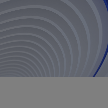
视图
探索更多
探索更多
斯伦贝谢减少碳足迹
营中的甲
通过实用的、经过量化验证的解决方案来减
务
少碳排放和对环境的影响
与验
与验
液