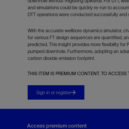
downhole without migrating upwards. For DTT, wel
and simulations could be quickly re-run to account
DTT operations were conducted successfully and s
With the accurate wellbore dynamics simulator, cha
for various FT design sequences are quantified, an
predicted. This insight provides more flexibility
pumped downhole. Furthermore, adopting an advance
carbon dioxide emission footprint.
THIS ITEM IS PREMIUM CONTENT. TO ACCESS 
Sign in or register
Access premium content