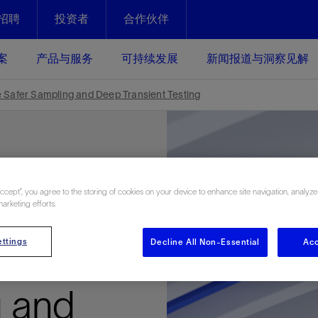
招聘
投资者
合作伙伴
Facebook
Email
案
产品与服务
可持续发展
新闻报道与洞察见解
化
恢复强化
e Safer Sampling and Deep Transient Testing
放资产整个生命周期的生产潜能
最大化您的投资回报 - 恢复更多
现、生产时间更长
运营
斯伦贝谢提速油气田开发
Accept”, you agree to the storing of cookies on your device to enhance site navigation, analyze
绩效实现下一阶段跨越式发展
获取更成熟的油气田储备，缩短新
Control
marketing efforts.
发时间，并使油气田生产具有更长
井技术
动
心
谢概述
Tela代理式AI助手
以人为本
洞察见解
构建和谐地球家园
续的绩效表现
证的电动完井技术。更多选择，更
零路线图、帮助客户在作业运营中
贝谢的最新动态、故事和观点
由SLB研发的工程数智化AI软件
我们以人为本——尊重人权，建设
与世界各地的思想领袖一起步入能
致力于和谐地球家园的繁荣发展—
ttings
Decline All Non-Essential
Acc
Ensure
核心可靠，信心之选
以及新能源和转型机遇指导着我们
更包容的工作场所，并努力实现积
候、人类与自然
目标
经济效益
谢企业数据性能
数据中心解决方案
g and
的数据收集、管理和智能解释来解
更快部署，更自信扩展
高水准绩效