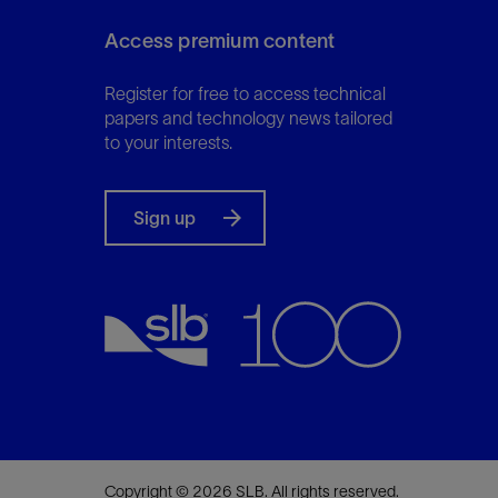
Access premium content
Register for free to access technical
papers and technology news tailored
to your interests.
Sign up
Copyright © 2026 SLB. All rights reserved.