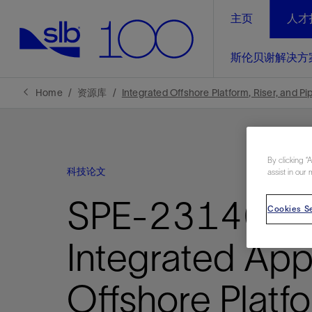
主页
人才
LinkedIn
斯伦贝谢解决方
精选内容
精选内容
精选内容
精选内容
斯伦贝谢解决方案
产品与服务
可持续发展
新闻报道与洞察见解
关于我们
生产优
Home
资源库
Integrated Offshore Platform, Riser, and Pi
全方位释
地球问题，全球解决方案，分地部署
石油和天然气行业持续创新
管理方式
新闻报道
斯伦贝谢概述
规模数字化
气候行动
洞察见解
我们的业务
By clicking “
科技论文
数字化
assist in our 
工业脱碳
以人为本
新闻报道
公司治理
推动运营
SPE-231409-P
案例分享
扩展新能源体系
关注自然
健康、安全和环境
Cookies Se
电动完
气候行
新闻中
斯伦贝
经实际验
我们的净
探索斯伦
斯伦贝谢能源术语
报告中心
洞察见解
Integrated App
强成效。
进行脱碳
实现战略
斯伦贝
Offshore Platfo
通过先进
锁业务的