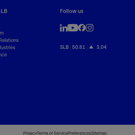
SLB
Follow us
om
Relations
SLB
50.81
3.04
dustries
nce
Privacy
Terms of Service
Preferences
Sitemap