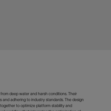
视图
探索更多
探索更多
斯伦贝谢减少碳足迹
营中的甲
通过实用的、经过量化验证的解决方案来减
务
少碳排放和对环境的影响
与验
与验
液
n from deep water and harsh conditions. Their
ds and adhering to industry standards. The design
 together to optimize platform stability and