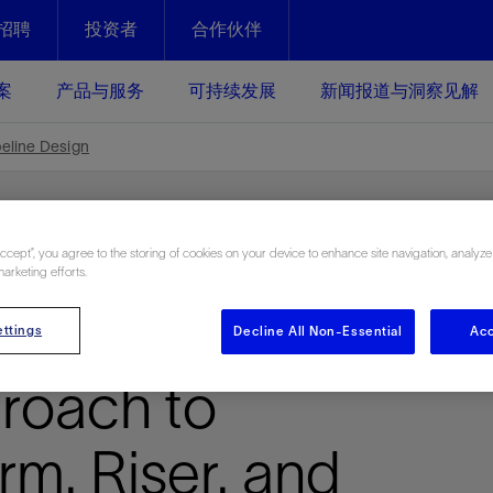
招聘
投资者
合作伙伴
Facebook
Email
案
产品与服务
可持续发展
新闻报道与洞察见解
化
恢复强化
peline Design
放资产整个生命周期的生产潜能
最大化您的投资回报 - 恢复更多
现、生产时间更长
Accept”, you agree to the storing of cookies on your device to enhance site navigation, analyze
运营
斯伦贝谢提速油气田开发
marketing efforts.
绩效实现下一阶段跨越式发展
获取更成熟的油气田储备，缩短新
A | An
ttings
Decline All Non-Essential
Acc
发时间，并使油气田生产具有更长
井技术
动
心
谢概述
Tela代理式AI助手
以人为本
洞察见解
构建和谐地球家园
续的绩效表现
证的电动完井技术。更多选择，更
零路线图、帮助客户在作业运营中
贝谢的最新动态、故事和观点
由SLB研发的工程数智化AI软件
我们以人为本——尊重人权，建设
与世界各地的思想领袖一起步入能
致力于和谐地球家园的繁荣发展—
roach to
核心可靠，信心之选
以及新能源和转型机遇指导着我们
更包容的工作场所，并努力实现积
候、人类与自然
目标
经济效益
谢企业数据性能
数据中心解决方案
rm, Riser, and
的数据收集、管理和智能解释来解
更快部署，更自信扩展
高水准绩效