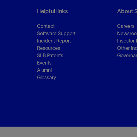
Helpful links
About 
Contact
Careers
Software Support
Newsro
Incident Report
Investor 
Resources
Other In
SLB Patents
Governa
Events
Alumni
Glossary