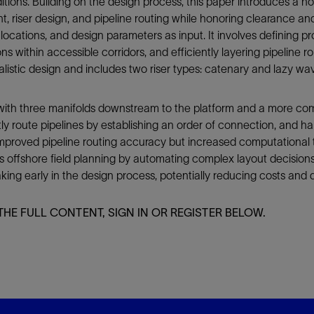
ons. Building on the design process, this paper introduces a nov
, riser design, and pipeline routing while honoring clearance a
防砂
ocations, and design parameters as input. It involves defining p
射孔
ons within accessible corridors, and efficiently layering pipeline 
油藏隔离阀
alistic design and includes two riser types: catenary and lazy wa
完井附件
ith three manifolds downstream to the platform and a more comp
ently route pipelines by establishing an order of connection, and ha
improved pipeline routing accuracy but increased computational
 offshore field planning by automating complex layout decisions
making early in the design process, potentially reducing costs and
THE FULL CONTENT, SIGN IN OR REGISTER BELOW.