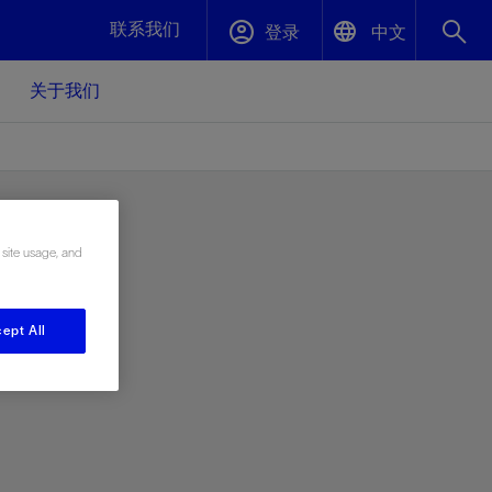
联系我们
登录
中文
关于我们
English
封堵与弃井
中文(中国)
、更快变
高效封堵弃井，确保井筒完整性
 site usage, and
斯伦贝谢绩效保障
油气田开
重新定义可实现的系统级优化目标
ept All
久、可持
数据中心基础设施解决方案
关注自然
重大活动
更多元、
源的未来
—为了气
模块化数据中心基础设施，预先在外地预制
我们确定了对我们的运营至关重要的三个关
近距离了解我们的各项活动
极的社会
并运送到现场即可安装——部署时间最多可
键领域：生物多样性、水资源和循环性
压缩40%
斯伦贝谢利用地热能源
挖掘地球的热能作为可信赖、可持续的资源