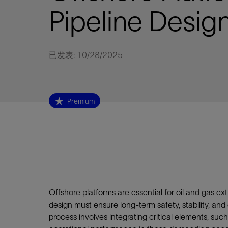
视图
探索更
探索更
探索更
Pipeline Desig
石油和天然气行业持续创新
规模数字化
工业脱碳
扩展新能源体系
管理方式
气候行动
以人为本
关注自然
报告中心
新闻报道
洞察见解
新闻报道
案例分享
斯伦贝谢能源术语
斯伦贝谢概述
我们的业务
公司治理
健康、安全和环境
洞察见解
斯伦贝
储层表
建井
完井
生产
修井
即插即
一体化
油藏描
计划
钻井
生产
数据解
人工智
可持续
咨询服
Data Ce
甲烷排
减少明
碳捕获
地热
氢
锂
碳捕获
创造国
技术实
业务遍
领导团
斯伦贝
危品管
Infrastr
通过整个
储层表征
油藏描述
甲烷排放管理
地热
首席执行官与首席战略和可持续发
净零排放计划
创造国内价值
保护生物多样性
新闻报道
工业脱碳
IMAGE
以人为本
工业脱碳
道德与合规
培养底蕴深厚的斯伦贝谢安全文化
工业脱碳
地震
钻机与
完井
服务于
智能干
井筒完
一体化
数据分
油气田
钻井设
智能生
云端数
定制人
数字化
云端服
管理解
消减常
碳捕获
地热勘
清洁制
锂盐湖
碳捕获
教育推
已发表: 10/28/2025
且经济高
展官致辞
建井
计划
减少明火燃烧
储能
脱碳作业
尊重人权
保护自然资源
高管演讲
油气创新
技术实力
规模数字化
董事会
我们的安全管理方法
油气创新
地面与
井口与
流体、
处理与
自动修
油管冲
一体化
经济计
勘探计
钻井施
生产运
本地数
人工智
低碳能
技术咨
消除非
碳运输
地热可
氢工艺
锂卤水
碳运输
净零排放
可持续发展治理
完井
钻井
碳捕获、利用与封存（CCUS）
氢
多元、平等、包容
实现循环性
专题与更新
新能源
业务遍布全球
扩展新能源体系
指导方针
人身安全及事故预防
新能源
储层测
钻井服
人工举
生产系
连续油
桥塞坐
地球化
经济计
资产表
物联网
油气田
提升火
碳封存
地热田
可持续
碳封存
利益相关者参与
生产
生产
锂
数字化
领导团队
石油和天然气行业持续创新
联系董事会
员工健康与福祉
数字化
岩石与
钻井液
油藏增
监测与
钢丝井
井筒重
地质学
工艺优
地震处
地热增
盐水技
一体化
Premium
供应链可持续发展
修井
数据解决方案
碳捕获、利用与封存（CCUS）
可持续发展
构建和谐地球家园
审计委员会
危品管理
可持续发展
油藏描
固井
压裂液
生产用
电缆井
封隔屏
地质力
维护计
井筒测
地热资
整合地下
健康，安全和环境（HSE）
少延误并
即插即弃
人工智能
数据中心基础设施解决方案
斯伦贝谢工友会
薪酬委员会
数据与
测量
地面与
油气田
海底修
无钻机
地球物
生产保
数据隐私与网络安全
一体化项目
可持续发展与碳管理
提名和治理委员会
井筒测
数字化
中游服
抢修服
油气系
生产运
培训
边缘计算与物联网
能源、技术和创新委员会
经济软
快速生
井筒完
岩石物
咨询服务
财务委员会
电缆修
油藏工
Data Center Modular
Offshore platforms are essential for oil and gas e
地表井
储层描
Infrastructure
design must ensure long-term safety, stability, an
数字井
process involves integrating critical elements, such
培训