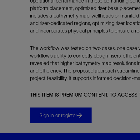
operational performance in these demanding conditi
platform placement, optimized riser base placement
includes a bathymetry map, wellheads or manifold l
and riser-dedicated regions, optimizing riser locati
and incorporates physical principles to ensure a re
The workflow was tested on two cases: one case w
workflow’s ability to correctly design risers, effici
revealed that higher bathymetry map resolutions 
and efficiency. The proposed approach streamlines
project feasibility. It supports informed decision-
THIS ITEM IS PREMIUM CONTENT. TO ACCESS 
Sign in or register