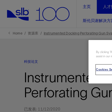
主页
人才
LinkedIn
斯伦贝谢解决方
精选内容
精选内容
精选内容
精选内容
斯伦贝谢解决方案
产品与服务
可持续发展
新闻报道与洞察见解
关于我们
生产优
Home
资源库
Instrumented Docking Perforating Gun Sys
全方位释
地球问题，全球解决方案，分地部署
石油和天然气行业持续创新
管理方式
新闻报道
斯伦贝谢概述
By clicking “
规模数字化
气候行动
洞察见解
我们的业务
assist in our 
科技论文
数字化
工业脱碳
以人为本
新闻报道
公司治理
Cookies Se
推动运营
Instrumented 
案例分享
扩展新能源体系
关注自然
健康、安全和环境
电动完
气候行
新闻中
斯伦贝
经实际验
我们的净
探索斯伦
斯伦贝谢能源术语
报告中心
洞察见解
Perforating Gu
强成效。
进行脱碳
实现战略
斯伦贝
通过先进
已发表: 11/12/2020
锁业务的