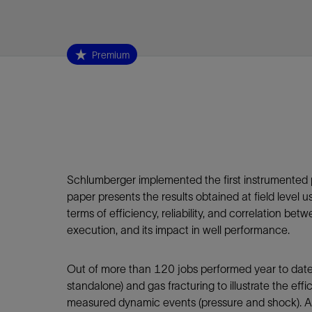
视图
探索更
探索更
探索更
石油和天然气行业持续创新
规模数字化
工业脱碳
扩展新能源体系
管理方式
气候行动
以人为本
关注自然
报告中心
新闻报道
洞察见解
新闻报道
案例分享
斯伦贝谢能源术语
斯伦贝谢概述
我们的业务
公司治理
健康、安全和环境
洞察见解
斯伦贝
储层表
建井
完井
生产
修井
即插即
一体化
油藏描
计划
钻井
生产
数据解
人工智
可持续
咨询服
Data Ce
甲烷排
减少明
碳捕获
地热
氢
锂
碳捕获
创造国
技术实
业务遍
领导团
斯伦贝
危品管
Infrastr
Premium
通过整个
储层表征
油藏描述
甲烷排放管理
地热
首席执行官与首席战略和可持续发
净零排放计划
创造国内价值
保护生物多样性
新闻报道
工业脱碳
IMAGE
以人为本
工业脱碳
道德与合规
培养底蕴深厚的斯伦贝谢安全文化
工业脱碳
地震
钻机与
完井
服务于
智能干
井筒完
一体化
数据分
油气田
钻井设
智能生
云端数
定制人
数字化
云端服
管理解
消减常
碳捕获
地热勘
清洁制
锂盐湖
碳捕获
教育推
且经济高
展官致辞
建井
计划
减少明火燃烧
储能
脱碳作业
尊重人权
保护自然资源
高管演讲
油气创新
技术实力
规模数字化
董事会
我们的安全管理方法
油气创新
地面与
井口与
流体、
处理与
自动修
油管冲
一体化
经济计
勘探计
钻井施
生产运
本地数
人工智
低碳能
技术咨
消除非
碳运输
地热可
氢工艺
锂卤水
碳运输
净零排放
可持续发展治理
完井
钻井
碳捕获、利用与封存（CCUS）
氢
多元、平等、包容
实现循环性
专题与更新
新能源
业务遍布全球
扩展新能源体系
指导方针
人身安全及事故预防
新能源
储层测
钻井服
人工举
生产系
连续油
桥塞坐
地球化
经济计
资产表
物联网
油气田
提升火
碳封存
地热田
可持续
碳封存
利益相关者参与
生产
生产
锂
数字化
领导团队
石油和天然气行业持续创新
联系董事会
员工健康与福祉
数字化
岩石与
钻井液
油藏增
监测与
钢丝井
井筒重
地质学
工艺优
地震处
地热增
盐水技
一体化
供应链可持续发展
修井
数据解决方案
碳捕获、利用与封存（CCUS）
可持续发展
构建和谐地球家园
审计委员会
危品管理
可持续发展
油藏描
固井
压裂液
生产用
电缆井
封隔屏
地质力
维护计
井筒测
地热资
整合地下
健康，安全和环境（HSE）
少延误并
即插即弃
人工智能
数据中心基础设施解决方案
斯伦贝谢工友会
薪酬委员会
数据与
测量
地面与
油气田
海底修
无钻机
地球物
生产保
Schlumberger implemented the first instrumented p
数据隐私与网络安全
一体化项目
可持续发展与碳管理
提名和治理委员会
paper presents the results obtained at field level
井筒测
数字化
中游服
抢修服
油气系
生产运
terms of efficiency, reliability, and correlation b
培训
边缘计算与物联网
能源、技术和创新委员会
经济软
快速生
井筒完
岩石物
execution, and its impact in well performance.
咨询服务
财务委员会
电缆修
油藏工
Data Center Modular
地表井
储层描
Out of more than 120 jobs performed year to date
Infrastructure
standalone) and gas fracturing to illustrate the e
数字井
培训
measured dynamic events (pressure and shock). Am