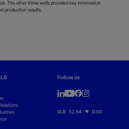
tion. The other three wells provided key information
ed production results.
SLB
Follow us
om
Relations
SLB
51.54
0.00
dustries
nce