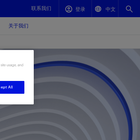
联系我们
登录
中文
关于我们
English
封堵与弃井
中文(中国)
、更快变
高效封堵弃井，确保井筒完整性
 site usage, and
斯伦贝谢绩效保障
ept All
油气田开
重新定义可实现的系统级优化目标
久、可持
数据中心基础设施解决方案
关注自然
重大活动
更多元、
源的未来
—为了气
模块化数据中心基础设施，预先在外地预制
我们确定了对我们的运营至关重要的三个关
近距离了解我们的各项活动
极的社会
并运送到现场即可安装——部署时间最多可
键领域：生物多样性、水资源和循环性
压缩40%
斯伦贝谢利用地热能源
挖掘地球的热能作为可信赖、可持续的资源