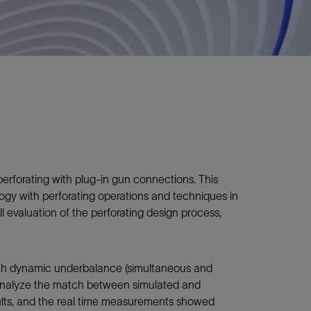
视图
探索更多
探索更多
斯伦贝谢减少碳足迹
营中的甲
通过实用的、经过量化验证的解决方案来减
务
少碳排放和对环境的影响
与验
与验
液
rforating with plug-in gun connections. This
logy with perforating operations and techniques in
l evaluation of the perforating design process,
with dynamic underbalance (simultaneous and
to analyze the match between simulated and
ults, and the real time measurements showed