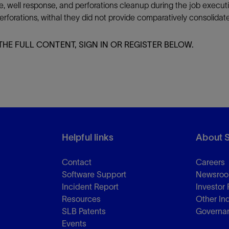
ure, well response, and perforations cleanup during the job execu
防砂
perforations, withal they did not provide comparatively consolidat
射孔
THE FULL CONTENT, SIGN IN OR REGISTER BELOW.
油藏隔离阀
完井附件
Helpful links
About 
Contact
Careers
Software Support
Newsro
Incident Report
Investor 
Resources
Other In
SLB Patents
Governa
Events