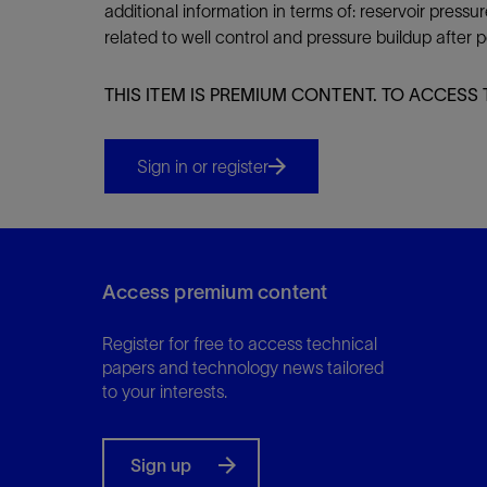
additional information in terms of: reservoir press
related to well control and pressure buildup after 
THIS ITEM IS PREMIUM CONTENT. TO ACCESS 
Sign in or register
Access premium content
Register for free to access technical
papers and technology news tailored
to your interests.
Sign up