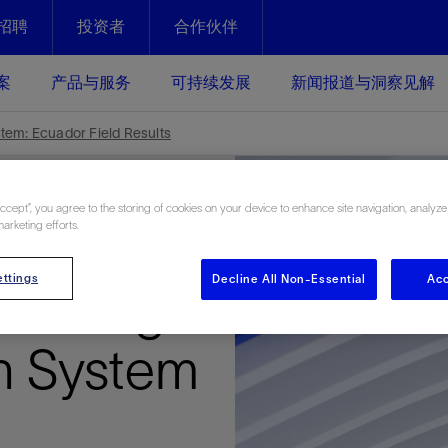
招聘
投资者
合作伙伴
Facebook
Email
案
产品与服务
可持续发展
新闻报道与洞察见解
化
恢复强化
tem: Ecuador Field Results
放资产整个生命周期的生产潜能
最大化您的投资回报 - 恢复更多
现、生产时间更长
Accept”, you agree to the storing of cookies on your device to enhance site navigation, analyze
marketing efforts.
运营
斯伦贝谢提速油气田开发
ttings
Decline All Non-Essential
Acc
绩效实现下一阶段跨越式发展
获取更成熟的油气田储备，缩短新
Docking
发时间，并使油气田生产具有更长
井技术
动
心
谢概述
Tela代理式AI助手
以人为本
洞察见解
构建和谐地球家园
续的绩效表现
证的电动完井技术。更多选择，更
零路线图、帮助客户在作业运营中
贝谢的最新动态、故事和观点
由SLB研发的工程数智化AI软件
我们以人为本——尊重人权，建设
与世界各地的思想领袖一起步入能
致力于和谐地球家园的繁荣发展—
n System
核心可靠，信心之选
以及新能源和转型机遇指导着我们
更包容的工作场所，并努力实现积
候、人类与自然
目标
经济效益
谢企业数据性能
数据中心解决方案
的数据收集、管理和智能解释来解
更快部署，更自信扩展
高水准绩效