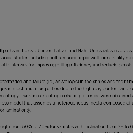
防砂
射孔
油藏隔离阀
完井附件
well paths in the overburden Laffan and Nahr-Umr shales involve s
ics studies including both an anisotropic wellbore stability mo
c intervals for improving drilling efficiency and reducing costs b
formation and failure (i.e., anisotropic) in the shales and their t
ges in mechanical properties due to the high clay content and lo
nisotropy. Dynamic anisotropic elastic properties were obtained 
kness model that assumes a heterogeneous media composed of a 
r laminations).
rength from 50% to 70% for samples with inclination from 38 to 