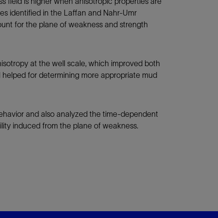
s field is higher when anisotropic properties are
ties identified in the Laffan and Nahr-Umr
ount for the plane of weakness and strength
isotropy at the well scale, which improved both
el helped for determining more appropriate mud
 behavior and also analyzed the time-dependent
ility induced from the plane of weakness.