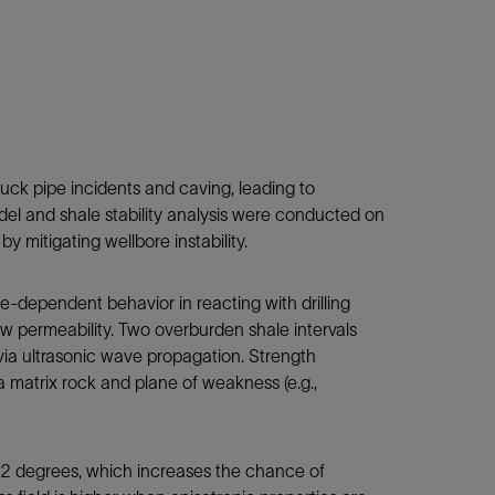
tuck pipe incidents and caving, leading to
del and shale stability analysis were conducted on
y mitigating wellbore instability.
ime-dependent behavior in reacting with drilling
w permeability. Two overburden shale intervals
via ultrasonic wave propagation. Strength
matrix rock and plane of weakness (e.g.,
62 degrees, which increases the chance of