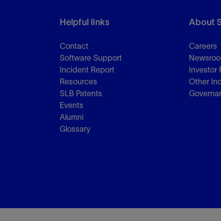
Helpful links
About 
Contact
Careers
Software Support
Newsro
Incident Report
Investor 
Resources
Other In
SLB Patents
Governa
Events
Alumni
Glossary