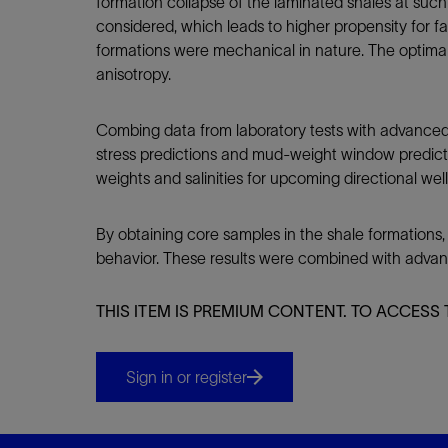
formation collapse of the laminated shales at such 
considered, which leads to higher propensity for fai
formations were mechanical in nature. The optimal
anisotropy.
Combing data from laboratory tests with advanced 
stress predictions and mud-weight window predicti
weights and salinities for upcoming directional well
By obtaining core samples in the shale formations
behavior. These results were combined with advanc
THIS ITEM IS PREMIUM CONTENT. TO ACCESS 
Sign in or register