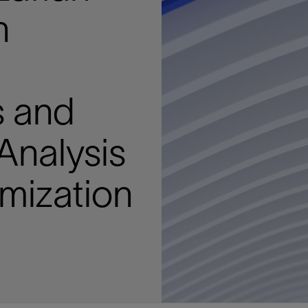
多
多
多
视图
探索更多
探索更多
探索更多
h
谢碳捕获与封存
征
弃
项目
述
决方案
能
发展与碳管理
务
nter Modular
放管理
火燃烧
、利用与封存（CCUS）
、利用与封存（CCUS）
内价值
力
布全球
队
谢工友会
理
斯伦贝谢消除甲烷排放
地震
地面与井下测井
储层测试
岩石与流体分析
油藏描述软件
数据与分析软件
井筒测井解释
经济软件
钻机与钻机设备
井口与采油树系统
钻井服务
钻井液解决方案、系统及产品
固井
测量
数字化钻井软件
完井
流体、固井与工具
人工举升
油藏增产服务
压裂液输送系统
地面与井下测井
服务于产能绩效的数字化
处理与分离
生产系统
监测与监控
生产用化学品与服务
油气田开发与生产软件
中游服务
快速生产响应解决方案
智能干预
自动修井
连续油管作业
钢丝井干预
电缆井干预
海底修井
抢修服务
井筒完整性评估
电缆修井
地表井测试
井筒完整性评估
油管冲孔和切割
桥塞坐封和取出
井筒重入问题
封隔屏障材料
无钻机弃井解决方案
一体化开发
一体化生产
数据分析
经济计划
地球化学
地质学
地质力学
地球物理
油气系统
岩石物理
油藏工程
储层描述
数字井筒解决方案
油气田发展计划
勘探计划
经济计划
钻井设计
钻井施工
智能生产工作室
生产运营
资产表现
工艺优化
维护计划
生产保障
生产运营数据
云端数据解决方案
本地数据解决方案
定制人工智能解决方案
人工智能与分析
物联网尖端人工智能
数字化碳捕集与碳封存利用
低碳能源
云端服务
技术咨询
油气田咨询服务
地震处理及解释服务
井筒测井解析
管理解决方案与服务
消减常规火炬
消除非常规火炬
提升火炬内燃效率
碳捕获与加工
碳运输
碳封存
地热勘探
地热可行性
地热田开发
地热增产
地热资源一体化开发
清洁制氢技术
氢工艺建模
锂盐湖资源建模
锂卤水盆地资源报告
可持续锂生产
盐水技术质量计算器
碳捕获与加工
碳运输
碳封存
教育推广
ucture
CCUS价值链中灵活、可靠、协作
为了更好的明天，努力消除作业运
钻机设备
产能绩效的数字化
预
整性评估
开发
析
发展计划
计
产工作室
据解决方案
工智能解决方案
碳捕集与碳封存利用
务
决方案与服务
规火炬
与加工
探
氢技术
资源建模
与加工
广
井下地震
快速解释成果
地面试井
储层实验室
数据分析
解释与设计
控压钻井设备
钻头
钻井液添加剂
固井质量评估
随钻测井
电气完井
完井盐水
矿井排水的人工提升系统
智能压裂
录井
面向过程系统性能的数字化服
人工举升
电缆套管测井
设备完整性
生产保障
机器人自主检查
电动井下CT控制系统
数字化钢丝作业
电缆爬行器
海底服务联盟
套管维修
双管柱封隔评价
爆炸油管切割
数字钢丝干预作业
电缆动力干预作业
弃井固井
海底联合作业
井眼地质分析
地下顾问
举升优化
设备健康及可靠性
生产分析
数据科学
企业级数据管理
量身定制的解决方案
云端解决方案与设计
油气藏模拟及应用
光学气体成像相机
气体处理系统
加工、压缩与流动保障软件
碳封存场地评估
地热场地评估
地热场地评估
地热储层数值模拟
Smackover 游戏
气体处理系统
加工、压缩与流动保障软件
碳封存场地评估
效的解决方案，加速帮助客户实现
烷排放和明火燃烧
井下测井
采油树系统
固井与工具
分离
井
孔和切割
生产
划
划
工
营
据解决方案
能与分析
源
询
常规火炬
行性
建模
盆地资源报告
地震处理软件
自动测井平台
无明火试油及清井
岩心分析
数据管理
实时作业
控压钻井服务
定向钻井
钻井液模拟软件
固井软件
随钻测量
流量控制设备
盐水置换
智能电梯
压裂与返排设备
电缆裸眼测井
生产设施
阀门与执行器
地面试油
流动保障
生产作业
设备监控与优化
实时井下盘管作业服务
钢丝机械化作业
电缆修井
油气田寿命修井服务
安全阀修复
超声波固井质量评估
数字钢丝干预作业
钢丝机械干预作业
连续油管机械干预作业
无钻机开放水域弃井作业
测井解释评价
完整性管理
管道完整性
生产顾问
数据管理
生产数据管理系统
数据过渡与数据管理
钻井服务
甲烷增值转化咨询
先进的碳捕获
水平泵送系统
碳封存注入作业、测量、监测
地热地球物理分析
地热勘探钻探
地热建井
先进的碳捕获
水平泵送系统
碳封存注入作业、测量、监测
 and
证
证
试
务
升
统
管作业
封和取出
学
划
现
尖端人工智能
咨询服务
炬内燃效率
开发
锂生产
地震数据库
自动井筒完整性测井
井下储层试油
移动分析解决方案
控压设备
测距与拦截服务
水平定向钻井，矿井和注水井
漏失
地面测井
多边机构
修井液
喷气升力
压裂服务
电缆套管测井
油处理
安全系统
地面多相流计量
生产优化
计量
压裂
电缆射孔
水下坐落管柱
提高生产
水泥胶结测井仪器
机械开槽割刀
现场安全顾问
现场执行及检查
流动保障建模
工区数据管理
云端运营
钻井碳排放管理
甲烷业务咨询
数据驱动提效服务
碳运输阀
地热勘探
地热试井
地热完井
数据驱动提效服务
碳运输阀
碳封存井设计与建设
碳封存井设计与建设
流体分析
解决方案、系统及产品
产服务
监控
干预
入问题
化
理及解释服务
产
术质量计算器
地震数据处理
随钻测井
返排试油
流体分析
钻机设备
扩眼
非水基钻井液
泥浆驱替和隔离液
陀螺测斜服务
实时光纤解释与分析
钻井液
优化人工举升
酸化服务
数字化钢丝作业
采出水处理
节流阀
计量与自动化系统
天然气净化
阀门和执行机构
射孔
电缆套管测井
无隔水套管弃井作业
抢险防砂
高分辨率双井径
机械油管割刀
碳减排顾问
生产潜力挖掘
数据可视化分析
流动保障解决方案
甲烷数字化平台
加工、压缩与流动保障软件
管道化学品及服务
地热勘探钻探
地热储层数值模拟
加工、压缩与流动保障软件
管道化学品及服务
能源解决方案
制造与规模化
 Analysis
碳封存监管许可
碳封存监管许可
述软件
输送系统
化学品与服务
干预
障材料
学
划
井解析
源一体化开发
随钻地震解决方案
光纤测井解决方案
井筒完整性评估
井下流体分析
井筒建设
钻具组合
水基钻井液解决方案
无水泥固井体系
示踪技术
泥饼破碎机
卧式地面泵
水资源管理
过钻杆测井服务
水处理
注水泵
深水化工
管道完整性
测井
管道修复
模块化注入系统
管材切割和管材回收
电磁波套管扫描仪
设备连接
生产洞察
地质力学
甲烷激光雷达相机
地热储层特征描述
、井筒和设施规划，最大限度地减
为复杂行业提供定制化的制造能力
控制成本。
分析软件
井下测井
开发与生产软件
井
弃井解决方案
理
障
地震波成像处理
智能地层评估
试油设计与解释
追踪技术
固控与岩屑管理
井筒清洁工具
完井液
自适应水泥系统
完井软件
固井服务
电潜泵
油田增产优化
分布式光纤测量
气体处理
石油和天然气缓蚀剂
多相流计量
增产与控水
结构地质学
甲烷单点浓度测量仪
地热尽职调查
imization
井解释
钻井软件
务
务
统
营数据
电缆裸眼测井
储层取样
固控与岩屑管理
CemCRETE 固井技术
完井封隔器
过滤
螺杆泵
固体管理
生产化学性能的数字服务
管道泵
地面设备
件
产响应解决方案
整性评估
理
电缆套管测井
无线遥测
深水固井
智能完井
钻井液漏失控制
电动潜水螺杆泵系统
运营优化服务
中游软件
修井工具与解决方案
井
程
录井
气体迁移控制
压裂桥塞和滑套
封隔液
柱塞提升
作业支持
测试
述
岩屑分析
废弃井固井
永久监控
井筒清洁工具
抽油机
新技术试点
筒解决方案
数字化钢丝作业
井下安全阀
气举
设施规划软件
追踪技术
尾管挂
供电系统与电缆