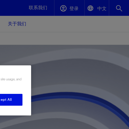
联系我们
登录
中文
关于我们
English
封堵与弃井
中文(中国)
、更快变
高效封堵弃井，确保井筒完整性
斯伦贝谢绩效保障
 site usage, and
油气田开
重新定义可实现的系统级优化目标
久、可持
数据中心基础设施解决方案
关注自然
重大活动
更多元、
源的未来
—为了气
模块化数据中心基础设施，预先在外地预制
我们确定了对我们的运营至关重要的三个关
近距离了解我们的各项活动
ept All
极的社会
并运送到现场即可安装——部署时间最多可
键领域：生物多样性、水资源和循环性
压缩40%
斯伦贝谢利用地热能源
挖掘地球的热能作为可信赖、可持续的资源