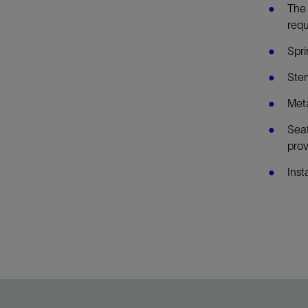
The 
requ
Spri
Stem
Meta
Seat
prov
Inst