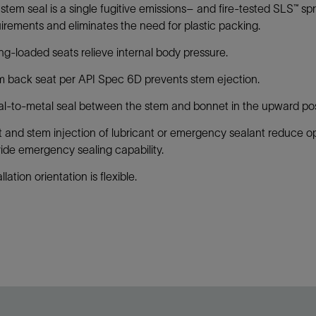
stem seal is a single fugitive emissions– and fire-tested SLS™ s
irements and eliminates the need for plastic packing.
ng-loaded seats relieve internal body pressure.
 back seat per API Spec 6D prevents stem ejection.
l-to-metal seal between the stem and bonnet in the upward posit
 and stem injection of lubricant or emergency sealant reduce ope
ide emergency sealing capability.
allation orientation is flexible.