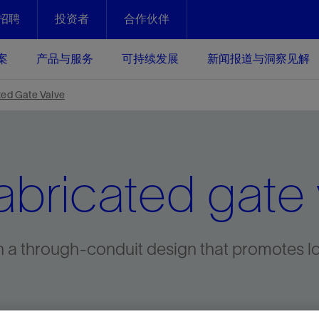
招聘
投资者
合作伙伴
Facebook
Email
案
产品与服务
可持续发展
新闻报道与洞察见解
化
恢复强化
ted Gate Valve
放资产整个生命周期的生产潜能
最大化您的投资回报 - 恢复更多
现、生产时间更长
bricated gate 
运营
斯伦贝谢提速油气田开发
绩效实现下一阶段跨越式发展
获取更成熟的油气田储备，缩短新
发时间，并使油气田生产具有更长
井技术
动
心
谢概述
Tela代理式AI助手
以人为本
洞察见解
构建和谐地球家园
续的绩效表现
证的电动完井技术。更多选择，更
零路线图、帮助客户在作业运营中
贝谢的最新动态、故事和观点
由SLB研发的工程数智化AI软件
我们以人为本——尊重人权，建设
与世界各地的思想领袖一起步入能
致力于和谐地球家园的繁荣发展—
 a through-conduit design that promotes l
核心可靠，信心之选
以及新能源和转型机遇指导着我们
更包容的工作场所，并努力实现积
候、人类与自然
目标
经济效益
谢企业数据性能
数据中心解决方案
的数据收集、管理和智能解释来解
更快部署，更自信扩展
高水准绩效