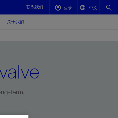
联系我们
登录
中文
关于我们
English
封堵与弃井
中文(中国)
、更快变
高效封堵弃井，确保井筒完整性
valve
斯伦贝谢绩效保障
油气田开
重新定义可实现的系统级优化目标
久、可持
数据中心基础设施解决方案
关注自然
重大活动
更多元、
源的未来
—为了气
模块化数据中心基础设施，预先在外地预制
我们确定了对我们的运营至关重要的三个关
近距离了解我们的各项活动
ong-term,
极的社会
并运送到现场即可安装——部署时间最多可
键领域：生物多样性、水资源和循环性
压缩40%
斯伦贝谢利用地热能源
挖掘地球的热能作为可信赖、可持续的资源