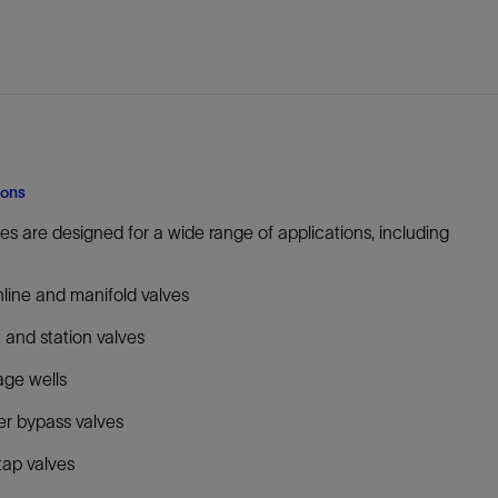
防砂
射孔
油藏隔离阀
完井附件
ions
es are designed for a wide range of applications, including
line and manifold valves
 and station valves
age wells
r bypass valves
tap valves