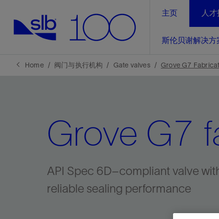
主页
人才
LinkedIn
斯伦贝谢解决方
精选内容
精选内容
精选内容
精选内容
斯伦贝谢解决方案
产品与服务
可持续发展
新闻报道与洞察见解
关于我们
生产优
Home
阀门与执行机构
Gate valves
Grove G7 Fabrica
全方位释
地球问题，全球解决方案，分地部署
石油和天然气行业持续创新
管理方式
新闻报道
斯伦贝谢概述
规模数字化
气候行动
洞察见解
我们的业务
Grove G7 fa
数字化
工业脱碳
以人为本
新闻报道
公司治理
推动运营
案例分享
扩展新能源体系
关注自然
健康、安全和环境
电动完
气候行
新闻中
斯伦贝
经实际验
我们的净
探索斯伦
斯伦贝谢能源术语
报告中心
洞察见解
API Spec 6D–compliant valve with
强成效。
进行脱碳
实现战略
reliable sealing performance
斯伦贝
通过先进
锁业务的