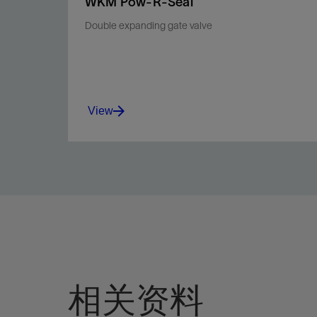
WKM Pow-R-Seal
Double expanding gate valve
View
Enhanced safety and seal reliability.
View
相关资料