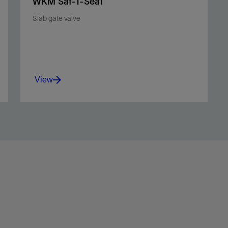
WKM Saf-T-Seal
Slab gate valve
View
Simple yet rugged and reliable through-conduit
valve.
View