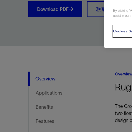
视图
探索更
探索更
探索更
Download PDF
联系我们
By clicking “
石油和天然气行业持续创新
规模数字化
工业脱碳
扩展新能源体系
管理方式
气候行动
以人为本
关注自然
报告中心
新闻报道
洞察见解
新闻报道
案例分享
斯伦贝谢能源术语
斯伦贝谢概述
我们的业务
公司治理
健康、安全和环境
洞察见解
斯伦贝
储层表
建井
完井
生产
修井
即插即
一体化
油藏描
计划
钻井
生产
数据解
人工智
可持续
咨询服
Data Ce
甲烷排
减少明
碳捕获
地热
氢
锂
碳捕获
创造国
技术实
业务遍
领导团
斯伦贝
危品管
assist in our 
Infrastr
通过整个
储层表征
油藏描述
甲烷排放管理
地热
首席执行官与首席战略和可持续发
净零排放计划
创造国内价值
保护生物多样性
新闻报道
工业脱碳
IMAGE
以人为本
工业脱碳
道德与合规
培养底蕴深厚的斯伦贝谢安全文化
工业脱碳
地震
钻机与
完井
服务于
智能干
井筒完
一体化
数据分
油气田
钻井设
智能生
云端数
定制人
数字化
云端服
管理解
消减常
碳捕获
地热勘
清洁制
锂盐湖
碳捕获
教育推
Cookies Se
且经济高
展官致辞
建井
计划
减少明火燃烧
储能
脱碳作业
尊重人权
保护自然资源
高管演讲
油气创新
技术实力
规模数字化
董事会
我们的安全管理方法
油气创新
地面与
井口与
流体、
处理与
自动修
油管冲
一体化
经济计
勘探计
钻井施
生产运
本地数
人工智
低碳能
技术咨
消除非
碳运输
地热可
氢工艺
锂卤水
碳运输
净零排放
可持续发展治理
完井
钻井
碳捕获、利用与封存（CCUS）
氢
多元、平等、包容
实现循环性
专题与更新
新能源
业务遍布全球
扩展新能源体系
指导方针
人身安全及事故预防
新能源
储层测
钻井服
人工举
生产系
连续油
桥塞坐
地球化
经济计
资产表
物联网
油气田
提升火
碳封存
地热田
可持续
碳封存
利益相关者参与
生产
生产
锂
数字化
领导团队
石油和天然气行业持续创新
联系董事会
员工健康与福祉
数字化
岩石与
钻井液
油藏增
监测与
钢丝井
井筒重
地质学
工艺优
地震处
地热增
盐水技
一体化
供应链可持续发展
修井
数据解决方案
碳捕获、利用与封存（CCUS）
可持续发展
构建和谐地球家园
审计委员会
危品管理
可持续发展
油藏描
固井
压裂液
生产用
电缆井
封隔屏
地质力
维护计
井筒测
地热资
整合地下
健康，安全和环境（HSE）
少延误并
即插即弃
人工智能
数据中心基础设施解决方案
斯伦贝谢工友会
薪酬委员会
数据与
测量
地面与
油气田
海底修
无钻机
地球物
生产保
Overvie
Overview
数据隐私与网络安全
一体化项目
可持续发展与碳管理
提名和治理委员会
井筒测
数字化
中游服
抢修服
油气系
生产运
Rugg
培训
边缘计算与物联网
能源、技术和创新委员会
经济软
快速生
井筒完
岩石物
Applications
咨询服务
财务委员会
电缆修
油藏工
The Grov
Benefits
Data Center Modular
地表井
储层描
two floa
Infrastructure
design c
数字井
Features
培训