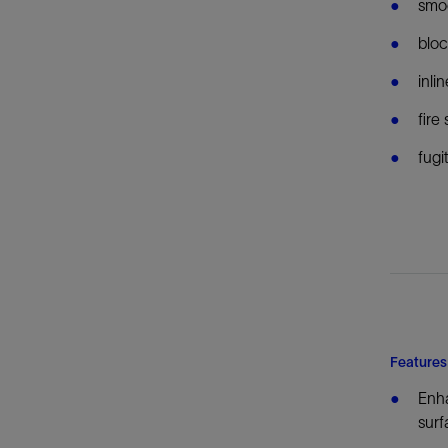
smoo
bloc
inlin
fire
fugi
Features
Enha
surf