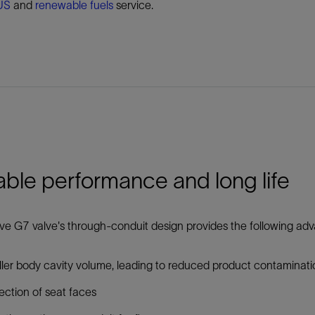
US
and
renewable fuels
service.
able performance and long life
e G7 valve's through-conduit design provides the following ad
ler body cavity volume, leading to reduced product contaminati
ection of seat faces