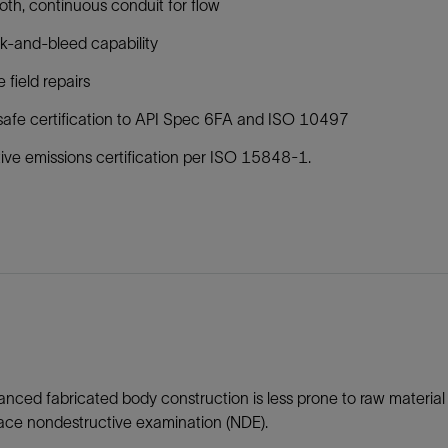
th, continuous conduit for flow
k-and-bleed capability
e field repairs
 safe certification to API Spec 6FA and ISO 10497
tive emissions certification per ISO 15848-1.
nced fabricated body construction is less prone to raw mater
ace nondestructive examination (NDE).