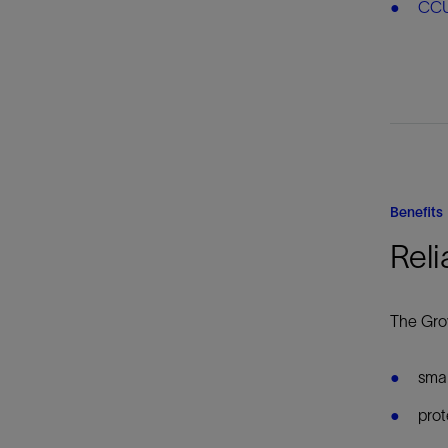
CC
Benefits
Reli
The Grov
smal
prot