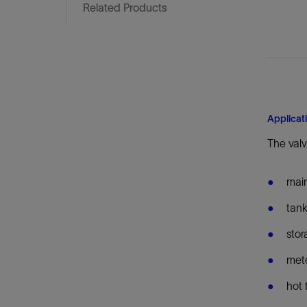
Related Products
Applicat
The valv
main
tank
stor
mete
hot 