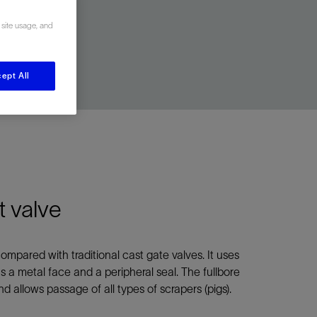
视图
探索更多
探索更多
 site usage, and
斯伦贝谢减少碳足迹
营中的甲
通过实用的、经过量化验证的解决方案来减
务
ept All
少碳排放和对环境的影响
与验
与验
液
t valve
mpared with traditional cast gate valves. It uses
s a metal face and a peripheral seal. The fullbore
 allows passage of all types of scrapers (pigs).