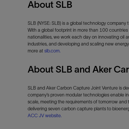
About SLB
SLB (NYSE: SLB) is a global technology company th
With a global footprint in more than 100 countri
nationalities, we work each day on innovating oil an
industries, and developing and scaling new energy 
more at
slb.com.
About SLB and Aker Car
SLB and Aker Carbon Capture Joint Venture is ded
company’s proven modular technologies enable in
scale, meeting the requirements of tomorrow and t
delivering seven carbon capture plants to bioenergy
ACC JV website.