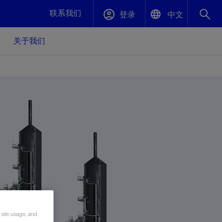
联系我们
登录
中文
关于我们
English
封堵与弃井
中文(中国)
、更快变
高效封堵弃井，确保井筒完整性
斯伦贝谢绩效保障
油气田开
重新定义可实现的系统级优化目标
久、可持
数据中心基础设施解决方案
关注自然
重大活动
更多元、
源的未来
—为了气
模块化数据中心基础设施，预先在外地预制
我们确定了对我们的运营至关重要的三个关
近距离了解我们的各项活动
极的社会
并运送到现场即可安装——部署时间最多可
键领域：生物多样性、水资源和循环性
压缩40%
斯伦贝谢利用地热能源
挖掘地球的热能作为可信赖、可持续的资源
 site usage, and