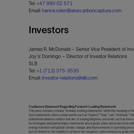
Tel:
+47 990 02 571
Email:
hanne.rolen@akercarboncapture.com
Investors
James R. McDonald – Senior Vice President of Inv
Joy V. Domingo – Director of Investor Relations
SLB
Tel:
+1 (713) 375-3535
Email:
investor-relations@slb.com
Cautionary Statement Regarding Forward-Looking Statements
This press release contains “forward-looking statements” within the meaning of the 
Such statements often contain words such as “expect,” “may,” “can,” “estimate,” “inten
statements address matters that are, to varying degrees, uncertain, such as forec
technologies and partnerships; statements about goals, plans and projections with
energy transition and global climate change; and improvements in operating proce
but not limited to, the inability to achieve net-negative carbon emissions goals; the 