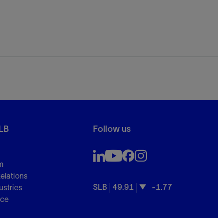
LB
Follow us
m
Relations
SLB
49.91
-1.77
ustries
nce