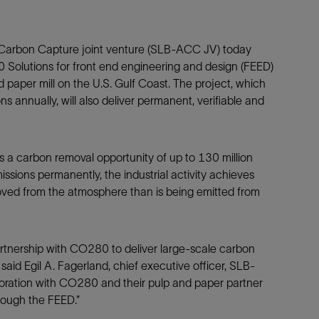
防砂
射孔
arbon Capture joint venture (SLB-ACC JV) today
油藏隔离阀
Solutions for front end engineering and design (FEED)
d paper mill on the U.S. Gulf Coast. The project, which
完井附件
annually, will also deliver permanent, verifiable and
s a carbon removal opportunity of up to 130 million
ssions permanently, the industrial activity achieves
oved from the atmosphere than is being emitted from
artnership with CO280 to deliver large-scale carbon
said Egil A. Fagerland, chief executive officer, SLB-
boration with CO280 and their pulp and paper partner
hrough the FEED.”