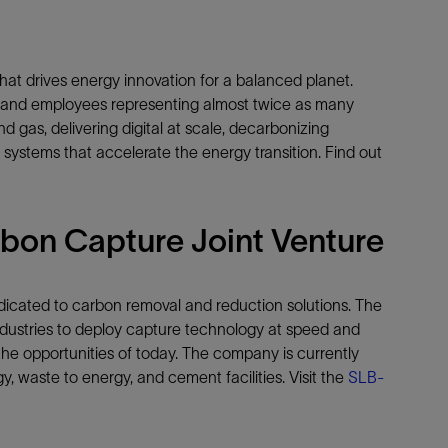
at drives energy innovation for a balanced planet.
es and employees representing almost twice as many
d gas, delivering digital at scale, decarbonizing
systems that accelerate the energy transition. Find out
bon Capture Joint Venture
icated to carbon removal and reduction solutions. The
dustries to deploy capture technology at speed and
he opportunities of today. The company is currently
, waste to energy, and cement facilities. Visit the
SLB-