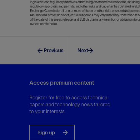
legislative and regulatory initiatives addressing environmental concerns, including 
regulatory approvals and permits; and other risks and uncertainties detailed in SL
Exchange Commission. If one or more of these or other risks or uncertainties ma
assumptions prove incorrect, actual outcomes may vary materially from those ref
of the date of this press release, and SLB disclaims any intention or obligation to 
events or otherwise.
Previous
Next
Access premium content
Register for free to access technical
papers and technology news tailored
to your interests.
Sign up