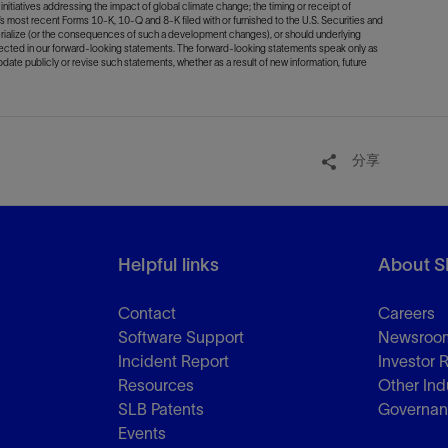
initiatives addressing the impact of global climate change; the timing or receipt of
B’s most recent Forms 10-K, 10-Q and 8-K filed with or furnished to the U.S. Securities and
terialize (or the consequences of such a development changes), or should underlying
lected in our forward-looking statements. The forward-looking statements speak only as
update publicly or revise such statements, whether as a result of new information, future
分享
Helpful links
About S
Contact
Careers
Software Support
Newsroo
Incident Report
Investor 
Resources
Other Ind
SLB Patents
Governa
Events