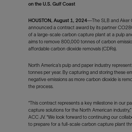
on the U.S. Gulf Coast
HOUSTON, August 1, 2024
—The SLB and Aker C
announced a contract award by its partner CO280 
of a large-scale carbon capture plant at a pulp an
aims to remove 800,000 tonnes of carbon emissions 
affordable carbon dioxide removals (CDRs).
North America’s pulp and paper industry represent
tonnes per year. By capturing and storing these emi
negative emissions as more carbon dioxide is rem
the process.
“This contract represents a key milestone in our p
capture solutions for the North American industry,” 
ACC JV. “We look forward to continuing our colla
to prepare for a full-scale carbon capture plant t