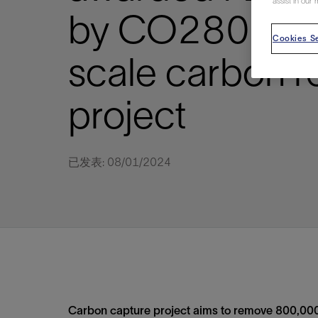
assist in our 
视图
探索更
探索更
探索更
by CO280 for 
石油和天然气行业持续创新
规模数字化
工业脱碳
扩展新能源体系
管理方式
气候行动
以人为本
关注自然
报告中心
新闻报道
洞察见解
新闻报道
案例分享
斯伦贝谢能源术语
斯伦贝谢概述
我们的业务
公司治理
健康、安全和环境
洞察见解
斯伦贝
储层表
建井
完井
生产
修井
即插即
一体化
油藏描
计划
钻井
生产
数据解
人工智
可持续
咨询服
Data Ce
甲烷排
减少明
碳捕获
地热
氢
锂
碳捕获
创造国
技术实
业务遍
领导团
斯伦贝
危品管
Cookies Se
Infrastr
scale carbon 
通过整个
储层表征
油藏描述
甲烷排放管理
地热
首席执行官与首席战略和可持续发
净零排放计划
创造国内价值
保护生物多样性
新闻报道
工业脱碳
IMAGE
以人为本
工业脱碳
道德与合规
培养底蕴深厚的斯伦贝谢安全文化
工业脱碳
地震
钻机与
完井
服务于
智能干
井筒完
一体化
数据分
油气田
钻井设
智能生
云端数
定制人
数字化
云端服
管理解
消减常
碳捕获
地热勘
清洁制
锂盐湖
碳捕获
教育推
且经济高
展官致辞
建井
计划
减少明火燃烧
储能
脱碳作业
尊重人权
保护自然资源
高管演讲
油气创新
技术实力
规模数字化
董事会
我们的安全管理方法
油气创新
地面与
井口与
流体、
处理与
自动修
油管冲
一体化
经济计
勘探计
钻井施
生产运
本地数
人工智
低碳能
技术咨
消除非
碳运输
地热可
氢工艺
锂卤水
碳运输
净零排放
project
可持续发展治理
完井
钻井
碳捕获、利用与封存（CCUS）
氢
多元、平等、包容
实现循环性
专题与更新
新能源
业务遍布全球
扩展新能源体系
指导方针
人身安全及事故预防
新能源
储层测
钻井服
人工举
生产系
连续油
桥塞坐
地球化
经济计
资产表
物联网
油气田
提升火
碳封存
地热田
可持续
碳封存
利益相关者参与
生产
生产
锂
数字化
领导团队
石油和天然气行业持续创新
联系董事会
员工健康与福祉
数字化
岩石与
钻井液
油藏增
监测与
钢丝井
井筒重
地质学
工艺优
地震处
地热增
盐水技
一体化
供应链可持续发展
修井
数据解决方案
碳捕获、利用与封存（CCUS）
可持续发展
构建和谐地球家园
审计委员会
危品管理
可持续发展
油藏描
固井
压裂液
生产用
电缆井
封隔屏
地质力
维护计
井筒测
地热资
整合地下
已发表: 08/01/2024
健康，安全和环境（HSE）
少延误并
即插即弃
人工智能
数据中心基础设施解决方案
斯伦贝谢工友会
薪酬委员会
数据与
测量
地面与
油气田
海底修
无钻机
地球物
生产保
数据隐私与网络安全
一体化项目
可持续发展与碳管理
提名和治理委员会
井筒测
数字化
中游服
抢修服
油气系
生产运
培训
边缘计算与物联网
能源、技术和创新委员会
经济软
快速生
井筒完
岩石物
咨询服务
财务委员会
电缆修
油藏工
Data Center Modular
地表井
储层描
Infrastructure
数字井
培训
Carbon capture project aims to remove 800,000 