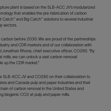
apture plant is based on the SLB-ACC JV’s modularized
nology that enables the pre-fabrication of carbon
st Catch™ and Big Catch™ solutions to several industrial
y sectors.
f carbon before 2030: We are proud of the partnerships
dustry and CDR markets and of our collaboration with
d Jonathan Rhone, chief executive officer, CO280. “By
t mills, we can unlock a vast carbon removal
ale up the CDR market.”
he SLB-ACC JV and CO280 on their collaboration to
ates and Canada pulp and paper industries and their
e chain of carbon removal in the United States and
g biogenic CO2 at pulp and paper mills.