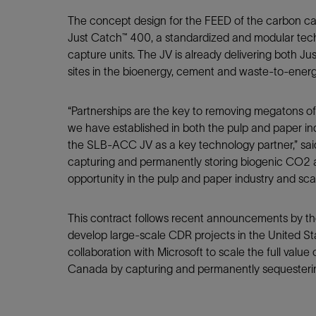
The concept design for the FEED of the carbon c
Just Catch™ 400, a standardized and modular tech
capture units. The JV is already delivering both Ju
sites in the bioenergy, cement and waste-to-energ
“Partnerships are the key to removing megatons o
we have established in both the pulp and paper in
the SLB-ACC JV as a key technology partner,” sai
capturing and permanently storing biogenic CO2 a
opportunity in the pulp and paper industry and sc
This contract follows recent announcements by t
develop large-scale CDR projects in the United St
collaboration with Microsoft to scale the full valu
Canada by capturing and permanently sequesterin