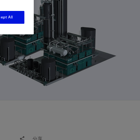
视图
探索更多
探索更多
斯伦贝谢减少碳足迹
ept All
营中的甲
通过实用的、经过量化验证的解决方案来减
务
少碳排放和对环境的影响
与验
与验
液
分享