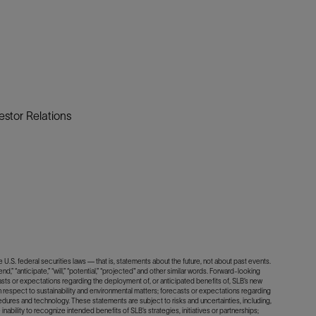
estor Relations
U.S. federal securities laws — that is, statements about the future, not about past events.
d,” “anticipate,” “will,” “potential,” “projected" and other similar words. Forward-looking
asts or expectations regarding the deployment of, or anticipated benefits of, SLB’s new
 respect to sustainability and environmental matters; forecasts or expectations regarding
dures and technology. These statements are subject to risks and uncertainties, including,
inability to recognize intended benefits of SLB’s strategies, initiatives or partnerships;