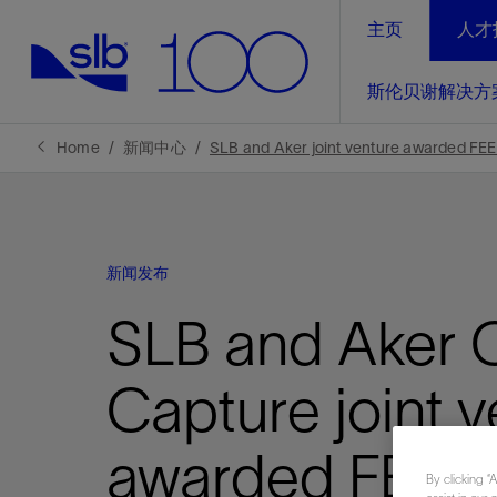
主页
人才
LinkedIn
斯伦贝谢解决方
精选内容
精选内容
精选内容
精选内容
斯伦贝谢解决方案
产品与服务
可持续发展
新闻报道与洞察见解
关于我们
生产优
Home
新闻中心
SLB and Aker joint venture awarded FEE
全方位释
地球问题，全球解决方案，分地部署
石油和天然气行业持续创新
管理方式
新闻报道
斯伦贝谢概述
规模数字化
气候行动
洞察见解
我们的业务
新闻发布
数字化
工业脱碳
以人为本
新闻报道
公司治理
推动运营
SLB and Aker 
案例分享
扩展新能源体系
关注自然
健康、安全和环境
电动完
气候行
新闻中
斯伦贝
经实际验
我们的净
探索斯伦
斯伦贝谢能源术语
报告中心
洞察见解
Capture joint 
强成效。
进行脱碳
实现战略
斯伦贝
awarded FEED 
通过先进
By clicking “
锁业务的