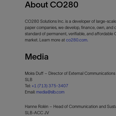
About CO280
CO280 Solutions Inc. is a developer of large-scale
paper companies, we develop, finance, own, and o
standard of permanent, verifiable, and affordable
market. Learn more at
co280.com.
Media
Moira Duff – Director of External Communications
SLB
Tel:
+1 (713) 375-3407
Email:
media@slb.com
Hanne Rolén – Head of Communication and Sustai
SLB-ACC JV