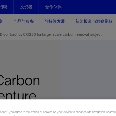
招聘
投资者
合作伙伴
Facebook
Email
案
产品与服务
可持续发展
新闻报道与洞察见解
化
恢复强化
D contract by CO280 for large-scale carbon removal project
放资产整个生命周期的生产潜能
最大化您的投资回报 - 恢复更多
现、生产时间更长
运营
斯伦贝谢提速油气田开发
绩效实现下一阶段跨越式发展
获取更成熟的油气田储备，缩短新
Carbon
发时间，并使油气田生产具有更长
井技术
动
心
谢概述
Tela代理式AI助手
以人为本
洞察见解
构建和谐地球家园
续的绩效表现
证的电动完井技术。更多选择，更
零路线图、帮助客户在作业运营中
贝谢的最新动态、故事和观点
由SLB研发的工程数智化AI软件
我们以人为本——尊重人权，建设
与世界各地的思想领袖一起步入能
致力于和谐地球家园的繁荣发展—
venture
核心可靠，信心之选
以及新能源和转型机遇指导着我们
更包容的工作场所，并努力实现积
候、人类与自然
目标
经济效益
谢企业数据性能
数据中心解决方案
contract
的数据收集、管理和智能解释来解
更快部署，更自信扩展
Accept”, you agree to the storing of cookies on your device to enhance site navigation, analyze
高水准绩效