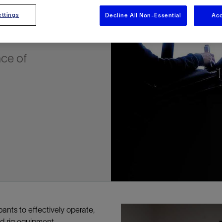
多
多
多
视图
探索更多
探索更多
探索更多
ttings
Decline All Non-Essential
Acc
谢碳捕获与封存
征
弃
项目
述
决方案
能
发展与碳管理
务
nter Modular
放管理
火燃烧
、利用与封存（CCUS）
、利用与封存（CCUS）
内价值
力
布全球
队
谢工友会
理
斯伦贝谢消除甲烷排放
地震
地面与井下测井
储层测试
岩石与流体分析
油藏描述软件
数据与分析软件
井筒测井解释
经济软件
钻机与钻机设备
井口与采油树系统
钻井服务
钻井液解决方案、系统及产品
固井
测量
数字化钻井软件
完井
流体、固井与工具
人工举升
油藏增产服务
压裂液输送系统
地面与井下测井
服务于产能绩效的数字化
处理与分离
生产系统
监测与监控
生产用化学品与服务
油气田开发与生产软件
中游服务
快速生产响应解决方案
智能干预
自动修井
连续油管作业
钢丝井干预
电缆井干预
海底修井
抢修服务
井筒完整性评估
电缆修井
地表井测试
井筒完整性评估
油管冲孔和切割
桥塞坐封和取出
井筒重入问题
封隔屏障材料
无钻机弃井解决方案
一体化开发
一体化生产
数据分析
经济计划
地球化学
地质学
地质力学
地球物理
油气系统
岩石物理
油藏工程
储层描述
数字井筒解决方案
油气田发展计划
勘探计划
经济计划
钻井设计
钻井施工
智能生产工作室
生产运营
资产表现
工艺优化
维护计划
生产保障
生产运营数据
云端数据解决方案
本地数据解决方案
定制人工智能解决方案
人工智能与分析
物联网尖端人工智能
数字化碳捕集与碳封存利用
低碳能源
云端服务
技术咨询
油气田咨询服务
地震处理及解释服务
井筒测井解析
管理解决方案与服务
消减常规火炬
消除非常规火炬
提升火炬内燃效率
碳捕获与加工
碳运输
碳封存
地热勘探
地热可行性
地热田开发
地热增产
地热资源一体化开发
清洁制氢技术
氢工艺建模
锂盐湖资源建模
锂卤水盆地资源报告
可持续锂生产
盐水技术质量计算器
碳捕获与加工
碳运输
碳封存
教育推广
ucture
CCUS价值链中灵活、可靠、协作
为了更好的明天，努力消除作业运
钻机设备
产能绩效的数字化
预
整性评估
开发
析
发展计划
计
产工作室
据解决方案
工智能解决方案
碳捕集与碳封存利用
务
决方案与服务
规火炬
与加工
探
氢技术
资源建模
与加工
广
井下地震
快速解释成果
地面试井
储层实验室
数据分析
解释与设计
控压钻井设备
钻头
钻井液添加剂
固井质量评估
随钻测井
电气完井
完井盐水
矿井排水的人工提升系统
智能压裂
录井
面向过程系统性能的数字化服
人工举升
电缆套管测井
设备完整性
生产保障
机器人自主检查
电动井下CT控制系统
数字化钢丝作业
电缆爬行器
海底服务联盟
套管维修
双管柱封隔评价
爆炸油管切割
数字钢丝干预作业
电缆动力干预作业
弃井固井
海底联合作业
井眼地质分析
地下顾问
举升优化
设备健康及可靠性
生产分析
数据科学
企业级数据管理
量身定制的解决方案
云端解决方案与设计
油气藏模拟及应用
光学气体成像相机
气体处理系统
加工、压缩与流动保障软件
碳封存场地评估
地热场地评估
地热场地评估
地热储层数值模拟
Smackover 游戏
气体处理系统
加工、压缩与流动保障软件
碳封存场地评估
效的解决方案，加速帮助客户实现
烷排放和明火燃烧
nce of
井下测井
采油树系统
固井与工具
分离
井
孔和切割
生产
划
划
工
营
据解决方案
能与分析
源
询
常规火炬
行性
建模
盆地资源报告
地震处理软件
自动测井平台
无明火试油及清井
岩心分析
数据管理
实时作业
控压钻井服务
定向钻井
钻井液模拟软件
固井软件
随钻测量
流量控制设备
盐水置换
智能电梯
压裂与返排设备
电缆裸眼测井
生产设施
阀门与执行器
地面试油
流动保障
生产作业
设备监控与优化
实时井下盘管作业服务
钢丝机械化作业
电缆修井
油气田寿命修井服务
安全阀修复
超声波固井质量评估
数字钢丝干预作业
钢丝机械干预作业
连续油管机械干预作业
无钻机开放水域弃井作业
测井解释评价
完整性管理
管道完整性
生产顾问
数据管理
生产数据管理系统
数据过渡与数据管理
钻井服务
甲烷增值转化咨询
先进的碳捕获
水平泵送系统
碳封存注入作业、测量、监测
地热地球物理分析
地热勘探钻探
地热建井
先进的碳捕获
水平泵送系统
碳封存注入作业、测量、监测
证
证
试
务
升
统
管作业
封和取出
学
划
现
尖端人工智能
咨询服务
炬内燃效率
开发
锂生产
地震数据库
自动井筒完整性测井
井下储层试油
移动分析解决方案
控压设备
测距与拦截服务
水平定向钻井，矿井和注水井
漏失
地面测井
多边机构
修井液
喷气升力
压裂服务
电缆套管测井
油处理
安全系统
地面多相流计量
生产优化
计量
压裂
电缆射孔
水下坐落管柱
提高生产
水泥胶结测井仪器
机械开槽割刀
现场安全顾问
现场执行及检查
流动保障建模
工区数据管理
云端运营
钻井碳排放管理
甲烷业务咨询
数据驱动提效服务
碳运输阀
地热勘探
地热试井
地热完井
数据驱动提效服务
碳运输阀
碳封存井设计与建设
碳封存井设计与建设
流体分析
解决方案、系统及产品
产服务
监控
干预
入问题
化
理及解释服务
产
术质量计算器
地震数据处理
随钻测井
返排试油
流体分析
钻机设备
扩眼
非水基钻井液
泥浆驱替和隔离液
陀螺测斜服务
实时光纤解释与分析
钻井液
优化人工举升
酸化服务
数字化钢丝作业
采出水处理
节流阀
计量与自动化系统
天然气净化
阀门和执行机构
射孔
电缆套管测井
无隔水套管弃井作业
抢险防砂
高分辨率双井径
机械油管割刀
碳减排顾问
生产潜力挖掘
数据可视化分析
流动保障解决方案
甲烷数字化平台
加工、压缩与流动保障软件
管道化学品及服务
地热勘探钻探
地热储层数值模拟
加工、压缩与流动保障软件
管道化学品及服务
能源解决方案
制造与规模化
碳封存监管许可
碳封存监管许可
述软件
输送系统
化学品与服务
干预
障材料
学
划
井解析
源一体化开发
随钻地震解决方案
光纤测井解决方案
井筒完整性评估
井下流体分析
井筒建设
钻具组合
水基钻井液解决方案
无水泥固井体系
示踪技术
泥饼破碎机
卧式地面泵
水资源管理
过钻杆测井服务
水处理
注水泵
深水化工
管道完整性
测井
管道修复
模块化注入系统
管材切割和管材回收
电磁波套管扫描仪
设备连接
生产洞察
地质力学
甲烷激光雷达相机
地热储层特征描述
、井筒和设施规划，最大限度地减
为复杂行业提供定制化的制造能力
控制成本。
分析软件
井下测井
开发与生产软件
井
弃井解决方案
理
障
地震波成像处理
智能地层评估
试油设计与解释
追踪技术
固控与岩屑管理
井筒清洁工具
完井液
自适应水泥系统
完井软件
固井服务
电潜泵
油田增产优化
分布式光纤测量
气体处理
石油和天然气缓蚀剂
多相流计量
增产与控水
结构地质学
甲烷单点浓度测量仪
地热尽职调查
井解释
钻井软件
务
务
统
营数据
电缆裸眼测井
储层取样
固控与岩屑管理
CemCRETE 固井技术
完井封隔器
过滤
螺杆泵
固体管理
生产化学性能的数字服务
管道泵
地面设备
件
产响应解决方案
整性评估
理
电缆套管测井
无线遥测
深水固井
智能完井
钻井液漏失控制
电动潜水螺杆泵系统
运营优化服务
中游软件
修井工具与解决方案
井
程
录井
气体迁移控制
压裂桥塞和滑套
封隔液
柱塞提升
作业支持
测试
述
岩屑分析
废弃井固井
永久监控
井筒清洁工具
抽油机
新技术试点
筒解决方案
数字化钢丝作业
井下安全阀
气举
设施规划软件
ants to effectively operate,
追踪技术
尾管挂
供电系统与电缆
d rig equipment.