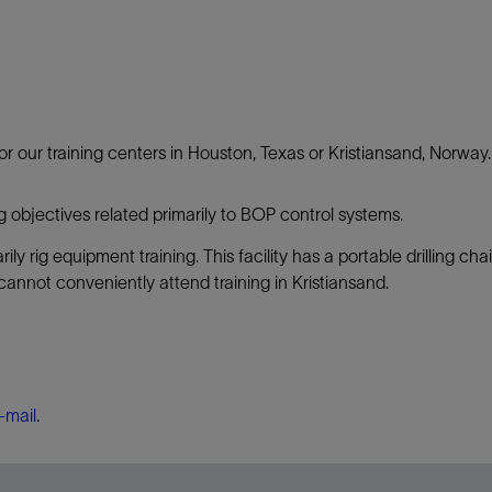
r our training centers in Houston, Texas or Kristiansand, Norway.
g objectives related primarily to BOP control systems.
ly rig equipment training. This facility has a portable drilling ch
cannot conveniently attend training in Kristiansand.
-mail
.