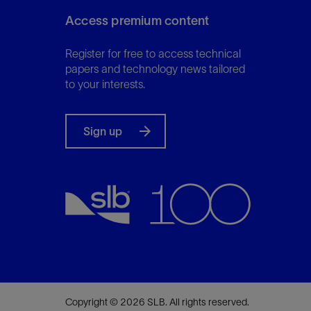
Access premium content
Register for free to access technical
papers and technology news tailored
to your interests.
Sign up
Copyright © 2026 SLB. All rights reserved.