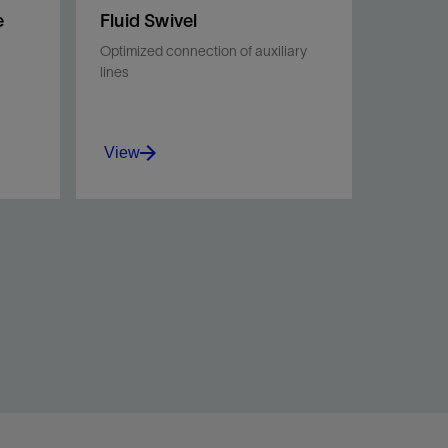
e
Fluid Swivel
Optimized connection of auxiliary
lines
View
Eliminate alignment and
orientation issues.
View