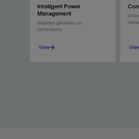
Intelligent Power
Con
Management
Drilli
mana
Maximize generator set
performance
View
Vie
Tailor a power management
Main
solution to meet your
data.
objectives for fuel efficiency,
emissions, and engine life.
View
Vie