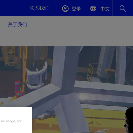
联系我们
登录
中文
关于我们
English
封堵与弃井
中文(中国)
、更快变
高效封堵弃井，确保井筒完整性
斯伦贝谢绩效保障
油气田开
重新定义可实现的系统级优化目标
久、可持
数据中心基础设施解决方案
关注自然
重大活动
更多元、
源的未来
—为了气
模块化数据中心基础设施，预先在外地预制
我们确定了对我们的运营至关重要的三个关
近距离了解我们的各项活动
极的社会
并运送到现场即可安装——部署时间最多可
键领域：生物多样性、水资源和循环性
压缩40%
斯伦贝谢利用地热能源
 site usage, and
挖掘地球的热能作为可信赖、可持续的资源