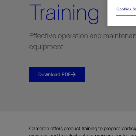
Training
视图
探索更
探索更
探索更
Cookies Se
石油和天然气行业持续创新
规模数字化
工业脱碳
扩展新能源体系
管理方式
气候行动
以人为本
关注自然
报告中心
新闻报道
洞察见解
新闻报道
案例分享
斯伦贝谢能源术语
斯伦贝谢概述
我们的业务
公司治理
健康、安全和环境
洞察见解
斯伦贝
储层表
建井
完井
生产
修井
即插即
一体化
油藏描
计划
钻井
生产
数据解
人工智
可持续
咨询服
Data Ce
甲烷排
减少明
碳捕获
地热
氢
锂
碳捕获
创造国
技术实
业务遍
领导团
斯伦贝
危品管
Infrastr
通过整个
储层表征
油藏描述
甲烷排放管理
地热
首席执行官与首席战略和可持续发
净零排放计划
创造国内价值
保护生物多样性
新闻报道
工业脱碳
IMAGE
以人为本
工业脱碳
道德与合规
培养底蕴深厚的斯伦贝谢安全文化
工业脱碳
地震
钻机与
完井
服务于
智能干
井筒完
一体化
数据分
油气田
钻井设
智能生
云端数
定制人
数字化
云端服
管理解
消减常
碳捕获
地热勘
清洁制
锂盐湖
碳捕获
教育推
且经济高
Effective operation and maintena
展官致辞
建井
计划
减少明火燃烧
储能
脱碳作业
尊重人权
保护自然资源
高管演讲
油气创新
技术实力
规模数字化
董事会
我们的安全管理方法
油气创新
地面与
井口与
流体、
处理与
自动修
油管冲
一体化
经济计
勘探计
钻井施
生产运
本地数
人工智
低碳能
技术咨
消除非
碳运输
地热可
氢工艺
锂卤水
碳运输
净零排放
可持续发展治理
equipment
完井
钻井
碳捕获、利用与封存（CCUS）
氢
多元、平等、包容
实现循环性
专题与更新
新能源
业务遍布全球
扩展新能源体系
指导方针
人身安全及事故预防
新能源
储层测
钻井服
人工举
生产系
连续油
桥塞坐
地球化
经济计
资产表
物联网
油气田
提升火
碳封存
地热田
可持续
碳封存
利益相关者参与
生产
生产
锂
数字化
领导团队
石油和天然气行业持续创新
联系董事会
员工健康与福祉
数字化
岩石与
钻井液
油藏增
监测与
钢丝井
井筒重
地质学
工艺优
地震处
地热增
盐水技
一体化
供应链可持续发展
修井
数据解决方案
碳捕获、利用与封存（CCUS）
可持续发展
构建和谐地球家园
审计委员会
危品管理
可持续发展
油藏描
固井
压裂液
生产用
电缆井
封隔屏
地质力
维护计
井筒测
地热资
整合地下
健康，安全和环境（HSE）
Download PDF
少延误并
即插即弃
人工智能
数据中心基础设施解决方案
斯伦贝谢工友会
薪酬委员会
数据与
测量
地面与
油气田
海底修
无钻机
地球物
生产保
数据隐私与网络安全
一体化项目
可持续发展与碳管理
提名和治理委员会
井筒测
数字化
中游服
抢修服
油气系
生产运
培训
边缘计算与物联网
能源、技术和创新委员会
经济软
快速生
井筒完
岩石物
咨询服务
财务委员会
电缆修
油藏工
Data Center Modular
地表井
储层描
Infrastructure
数字井
Cameron offers product training to prepare particip
培训
maintain, and troubleshoot our pressure control an