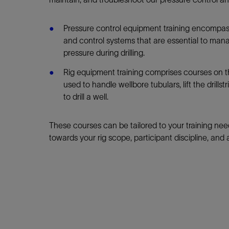
Pressure control equipment training encompas
and control systems that are essential to man
pressure during drilling.
Rig equipment training comprises courses on
used to handle wellbore tubulars, lift the drillstr
to drill a well.
These courses can be tailored to your training nee
towards your rig scope, participant discipline, and