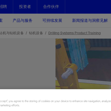
招聘
投资者
合作伙伴
Facebook
Email
案
产品与服务
可持续发展
新闻报道与洞察见解
化
恢复强化
钻机与钻机设备
钻机设备
Drilling Systems Product Training
放资产整个生命周期的生产潜能
最大化您的投资回报 - 恢复更多
现、生产时间更长
运营
斯伦贝谢提速油气田开发
绩效实现下一阶段跨越式发展
获取更成熟的油气田储备，缩短新
发时间，并使油气田生产具有更长
井技术
动
心
谢概述
Tela代理式AI助手
以人为本
洞察见解
构建和谐地球家园
续的绩效表现
证的电动完井技术。更多选择，更
零路线图、帮助客户在作业运营中
贝谢的最新动态、故事和观点
由SLB研发的工程数智化AI软件
我们以人为本——尊重人权，建设
与世界各地的思想领袖一起步入能
致力于和谐地球家园的繁荣发展—
核心可靠，信心之选
以及新能源和转型机遇指导着我们
更包容的工作场所，并努力实现积
候、人类与自然
目标
经济效益
谢企业数据性能
数据中心解决方案
Accept”, you agree to the storing of cookies on your device to enhance site navigation, analyze
的数据收集、管理和智能解释来解
更快部署，更自信扩展
marketing efforts.
高水准绩效