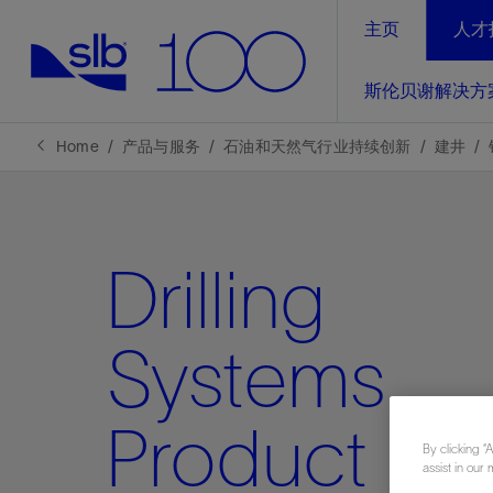
主页
人才
LinkedIn
斯伦贝谢解决方
精选内容
精选内容
精选内容
精选内容
斯伦贝谢解决方案
产品与服务
可持续发展
新闻报道与洞察见解
关于我们
生产优
Home
产品与服务
石油和天然气行业持续创新
建井
全方位释
地球问题，全球解决方案，分地部署
石油和天然气行业持续创新
管理方式
新闻报道
斯伦贝谢概述
规模数字化
气候行动
洞察见解
我们的业务
Drilling
数字化
工业脱碳
以人为本
新闻报道
公司治理
推动运营
案例分享
扩展新能源体系
关注自然
健康、安全和环境
电动完
气候行
新闻中
斯伦贝
Systems
经实际验
我们的净
探索斯伦
斯伦贝谢能源术语
报告中心
洞察见解
强成效。
进行脱碳
实现战略
Product
斯伦贝
By clicking “
通过先进
assist in our 
锁业务的