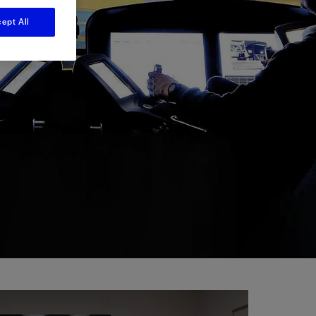
视图
探索更多
探索更多
ept All
斯伦贝谢减少碳足迹
营中的甲
通过实用的、经过量化验证的解决方案来减
务
少碳排放和对环境的影响
与验
与验
液