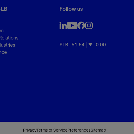
SLB
Follow us
om
Relations
SLB
51.54
0.00
dustries
nce
Privacy
Terms of Service
Preferences
Sitemap