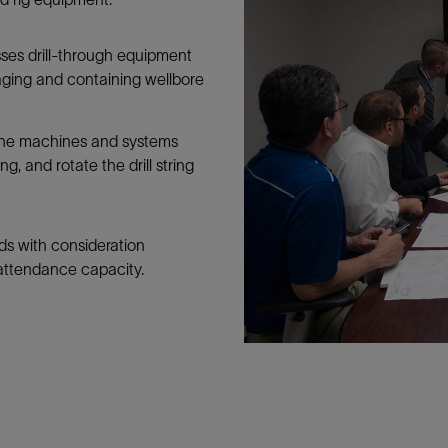
防砂
ses drill-through equipment
射孔
aging and containing wellbore
油藏隔离阀
完井附件
 the machines and systems
ing, and rotate the drill string
ds with consideration
 attendance capacity.