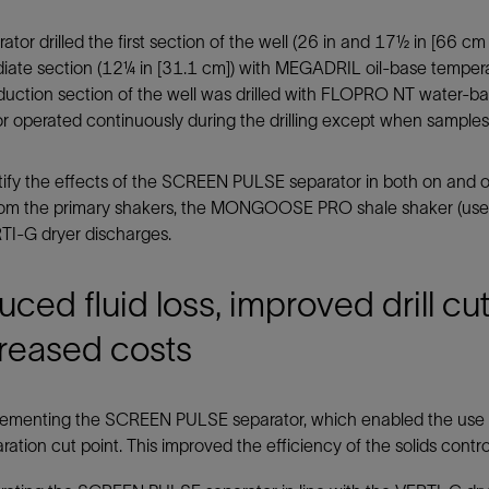
ator drilled the first section of the well (26 in and 17½ in [66 
iate section (12¼ in [31.1 cm]) with MEGADRIL oil-base temperatu
uction section of the well was drilled with FLOPRO NT water-bas
r operated continuously during the drilling except when samples
ify the effects of the SCREEN PULSE separator in both on and of
rom the primary shakers, the MONGOOSE PRO shale shaker (used t
TI-G dryer discharges.
ced fluid loss, improved drill cu
reased costs
ementing the SCREEN PULSE separator, which enabled the use of
ration cut point. This improved the efficiency of the solids contr