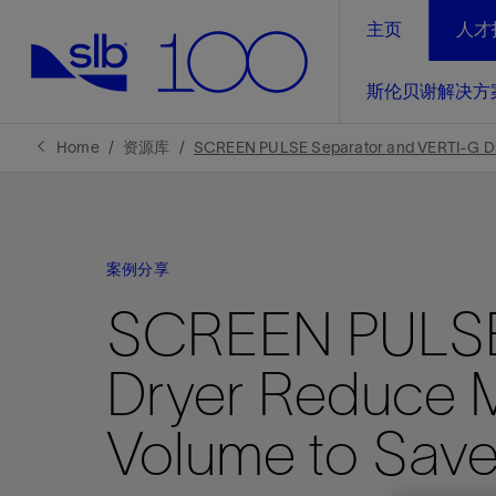
主页
人才
LinkedIn
斯伦贝谢解决方
精选内容
精选内容
精选内容
精选内容
斯伦贝谢解决方案
产品与服务
可持续发展
新闻报道与洞察见解
关于我们
生产优
Home
资源库
SCREEN PULSE Separator and VERTI-G Dr
全方位释
地球问题，全球解决方案，分地部署
石油和天然气行业持续创新
管理方式
新闻报道
斯伦贝谢概述
规模数字化
气候行动
洞察见解
我们的业务
案例分享
数字化
工业脱碳
以人为本
新闻报道
公司治理
SCREEN PULSE
推动运营
案例分享
扩展新能源体系
关注自然
健康、安全和环境
电动完
气候行
新闻中
斯伦贝
Dryer Reduce 
经实际验
我们的净
探索斯伦
斯伦贝谢能源术语
报告中心
洞察见解
强成效。
进行脱碳
实现战略
斯伦贝
Volume to Sav
通过先进
锁业务的