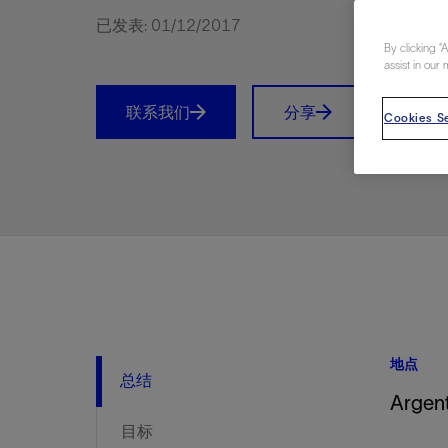
视图
探索更
探索更
探索更
已发表: 01/12/2017
By clicking “
石油和天然气行业持续创新
规模数字化
工业脱碳
扩展新能源体系
管理方式
气候行动
以人为本
关注自然
报告中心
新闻报道
洞察见解
新闻报道
案例分享
斯伦贝谢能源术语
斯伦贝谢概述
我们的业务
公司治理
健康、安全和环境
洞察见解
斯伦贝
储层表
建井
完井
生产
修井
即插即
一体化
油藏描
计划
钻井
生产
数据解
人工智
可持续
咨询服
Data Ce
甲烷排
减少明
碳捕获
地热
氢
锂
碳捕获
创造国
技术实
业务遍
领导团
斯伦贝
危品管
assist in our 
Infrastr
通过整个
储层表征
油藏描述
甲烷排放管理
地热
首席执行官与首席战略和可持续发
净零排放计划
创造国内价值
保护生物多样性
新闻报道
工业脱碳
IMAGE
以人为本
工业脱碳
道德与合规
培养底蕴深厚的斯伦贝谢安全文化
工业脱碳
地震
钻机与
完井
服务于
智能干
井筒完
一体化
数据分
油气田
钻井设
智能生
云端数
定制人
数字化
云端服
管理解
消减常
碳捕获
地热勘
清洁制
锂盐湖
碳捕获
教育推
且经济高
联系我们
分享
Prin
展官致辞
Cookies Se
建井
计划
减少明火燃烧
储能
脱碳作业
尊重人权
保护自然资源
高管演讲
油气创新
技术实力
规模数字化
董事会
我们的安全管理方法
油气创新
地面与
井口与
流体、
处理与
自动修
油管冲
一体化
经济计
勘探计
钻井施
生产运
本地数
人工智
低碳能
技术咨
消除非
碳运输
地热可
氢工艺
锂卤水
碳运输
净零排放
可持续发展治理
完井
钻井
碳捕获、利用与封存（CCUS）
氢
多元、平等、包容
实现循环性
专题与更新
新能源
业务遍布全球
扩展新能源体系
指导方针
人身安全及事故预防
新能源
储层测
钻井服
人工举
生产系
连续油
桥塞坐
地球化
经济计
资产表
物联网
油气田
提升火
碳封存
地热田
可持续
碳封存
利益相关者参与
生产
生产
锂
数字化
领导团队
石油和天然气行业持续创新
联系董事会
员工健康与福祉
数字化
岩石与
钻井液
油藏增
监测与
钢丝井
井筒重
地质学
工艺优
地震处
地热增
盐水技
一体化
供应链可持续发展
修井
数据解决方案
碳捕获、利用与封存（CCUS）
可持续发展
构建和谐地球家园
审计委员会
危品管理
可持续发展
油藏描
固井
压裂液
生产用
电缆井
封隔屏
地质力
维护计
井筒测
地热资
整合地下
健康，安全和环境（HSE）
少延误并
即插即弃
人工智能
数据中心基础设施解决方案
斯伦贝谢工友会
薪酬委员会
数据与
测量
地面与
油气田
海底修
无钻机
地球物
生产保
数据隐私与网络安全
一体化项目
可持续发展与碳管理
提名和治理委员会
井筒测
数字化
中游服
抢修服
油气系
生产运
培训
边缘计算与物联网
能源、技术和创新委员会
经济软
快速生
井筒完
岩石物
咨询服务
财务委员会
电缆修
油藏工
地点
Data Center Modular
地表井
储层描
总结
Argen
Infrastructure
数字井
目标
培训