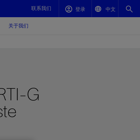
联系我们
登录
中文
关于我们
English
封堵与弃井
中文(中国)
、更快变
高效封堵弃井，确保井筒完整性
斯伦贝谢绩效保障
RTI-G
油气田开
重新定义可实现的系统级优化目标
久、可持
数据中心基础设施解决方案
关注自然
重大活动
ste
更多元、
源的未来
—为了气
模块化数据中心基础设施，预先在外地预制
我们确定了对我们的运营至关重要的三个关
近距离了解我们的各项活动
极的社会
并运送到现场即可安装——部署时间最多可
键领域：生物多样性、水资源和循环性
压缩40%
斯伦贝谢利用地热能源
挖掘地球的热能作为可信赖、可持续的资源