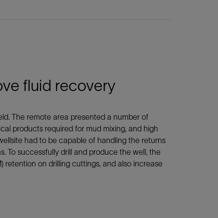
ve fluid recovery
 field. The remote area presented a number of
ical products required for mud mixing, and high
wellsite had to be capable of handling the returns
. To successfully drill and produce the well, the
tention on drilling cuttings, and also increase