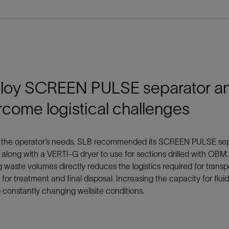
loy SCREEN PULSE separator an
come logistical challenges
 the operator’s needs, SLB recommended its SCREEN PULSE separ
 along with a VERTI-G dryer to use for sections drilled with OBM
 waste volumes directly reduces the logistics required for tra
for treatment and final disposal. Increasing the capacity for flui
 constantly changing wellsite conditions.