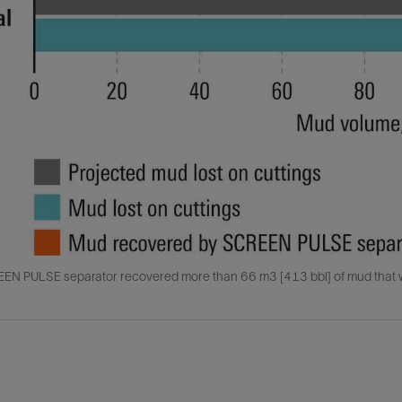
EN PULSE separator recovered more than 66 m3 [413 bbl] of mud that wo