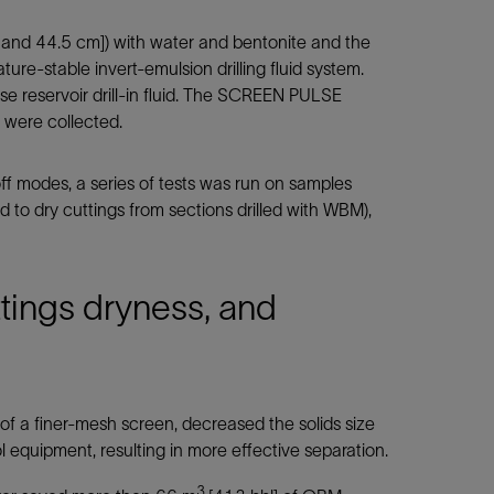
cm and 44.5 cm]) with water and bentonite and the
re-stable invert-emulsion drilling fluid system.
e reservoir drill-in fluid. The SCREEN PULSE
 were collected.
f modes, a series of tests was run on samples
o dry cuttings from sections drilled with WBM),
ttings dryness, and
 a finer-mesh screen, decreased the solids size
ol equipment, resulting in more effective separation.
3