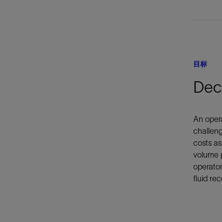
目标
Dec
An opera
challeng
costs as
volume p
operator
fluid re