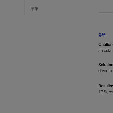
结果
总结
Challen
an estab
Solution
dryer to 
Results:
17%, res