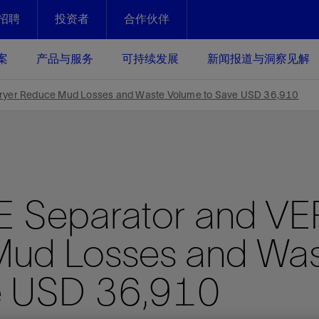
招聘
投资者
合作伙伴
Facebook
Email
案
产品与服务
可持续发展
新闻报道与洞察见解
化
恢复强化
yer Reduce Mud Losses and Waste Volume to Save USD 36,910
放资产整个生命周期的生产潜能
最大化您的投资回报 - 恢复更多
现、生产时间更长
运营
斯伦贝谢提速油气田开发
 Separator and VE
绩效实现下一阶段跨越式发展
获取更成熟的油气田储备，缩短新
发时间，并使油气田生产具有更长
井技术
动
心
谢概述
Tela代理式AI助手
以人为本
洞察见解
构建和谐地球家园
续的绩效表现
Mud Losses and Wa
证的电动完井技术。更多选择，更
零路线图、帮助客户在作业运营中
贝谢的最新动态、故事和观点
由SLB研发的工程数智化AI软件
我们以人为本——尊重人权，建设
与世界各地的思想领袖一起步入能
致力于和谐地球家园的繁荣发展—
核心可靠，信心之选
以及新能源和转型机遇指导着我们
更包容的工作场所，并努力实现积
候、人类与自然
目标
经济效益
谢企业数据性能
数据中心解决方案
e USD 36,910
的数据收集、管理和智能解释来解
更快部署，更自信扩展
高水准绩效