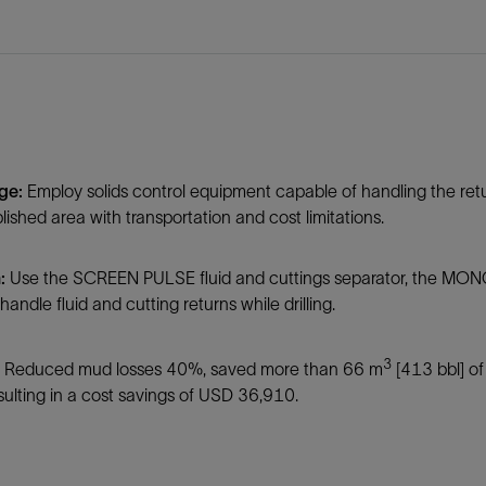
防砂
射孔
油藏隔离阀
完井附件
ge:
Employ solids control equipment capable of handling the return
lished area with transportation and cost limitations.
:
Use the SCREEN PULSE fluid and cuttings separator, the MO
handle fluid and cutting returns while drilling.
3
Reduced mud losses 40%, saved more than 66 m
[413 bbl] of
ulting in a cost savings of USD 36,910.