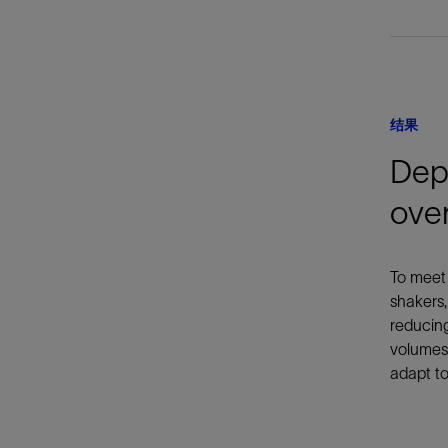
结果
Dep
over
To meet
shakers,
reducing
volumes 
adapt to