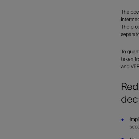
The oper
intermed
The prod
separato
To quant
taken f
and VER
Redu
dec
Impl
sepa