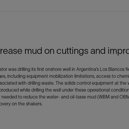
rease mud on cuttings and impro
tor was drilling its first onshore well in Argentina’s Los Blancos
es, including equipment mobilization limitations, access to chem
sociated with drilling waste. The solids control equipment at the 
roduced while drilling the well under these operational conditions
 needed to reduce the water- and oil-base mud (WBM and OBM) re
covery on the shakers.