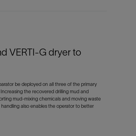
d VERTI-G dryer to
ator be deployed on all three of the primary
. Increasing the recovered drilling mud and
nsporting mud-mixing chemicals and moving waste
d handling also enables the operator to better