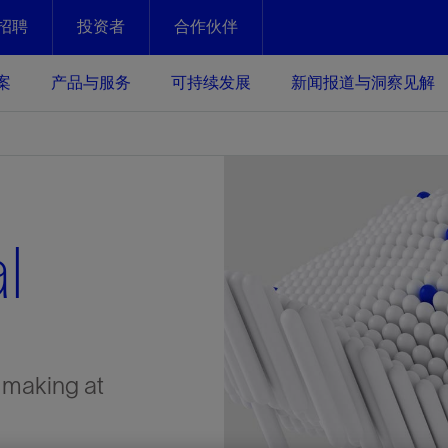
招聘
投资者
合作伙伴
Facebook
Email
案
产品与服务
可持续发展
新闻报道与洞察见解
化
恢复强化
放资产整个生命周期的生产潜能
最大化您的投资回报 - 恢复更多
现、生产时间更长
l
运营
斯伦贝谢提速油气田开发
绩效实现下一阶段跨越式发展
获取更成熟的油气田储备，缩短新
发时间，并使油气田生产具有更长
井技术
动
心
谢概述
Tela代理式AI助手
以人为本
洞察见解
构建和谐地球家园
续的绩效表现
证的电动完井技术。更多选择，更
零路线图、帮助客户在作业运营中
贝谢的最新动态、故事和观点
由SLB研发的工程数智化AI软件
我们以人为本——尊重人权，建设
与世界各地的思想领袖一起步入能
致力于和谐地球家园的繁荣发展—
核心可靠，信心之选
以及新能源和转型机遇指导着我们
更包容的工作场所，并努力实现积
候、人类与自然
目标
经济效益
 making at
谢企业数据性能
数据中心解决方案
的数据收集、管理和智能解释来解
更快部署，更自信扩展
高水准绩效