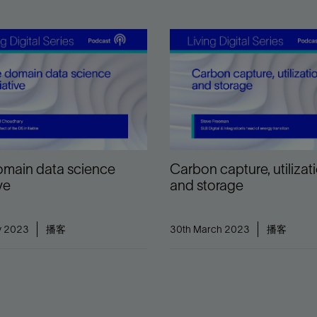
omain data science
Carbon capture, utilizat
ive
and storage
y 2023
播客
30th March 2023
播客