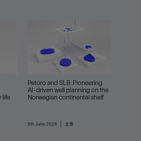
Petoro and SLB: Pioneering
AI-driven well planning on the
 life
Norwegian continental shelf
5th June 2026
文章