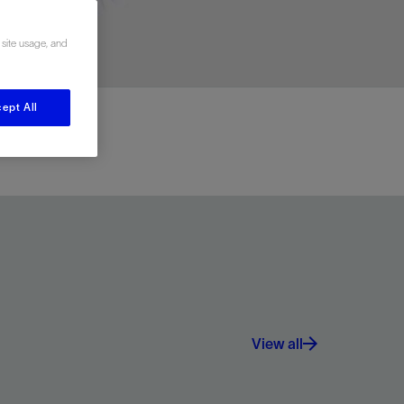
视图
探索更多
探索更多
 site usage, and
斯伦贝谢减少碳足迹
营中的甲
通过实用的、经过量化验证的解决方案来减
务
少碳排放和对环境的影响
与验
与验
ept All
液
View all