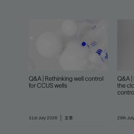
Q&A | Rethinking well control
Q&A |
for CCUS wells
the cl
contro
31st July 2026
文章
29th Jul