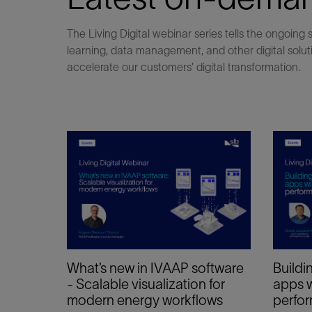
The Living Digital webinar series tells the ongoin
learning, data management, and other digital solu
accelerate our customers’ digital transformation.
What’s new in IVAAP software
Buildi
- Scalable visualization for
apps w
modern energy workflows
perfor