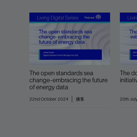
The open standards sea
The d
change-embracing the future
initiat
of energy data
22nd October 2024
播客
20th Jul