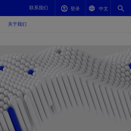
联系我们
登录
中文
关于我们
English
封堵与弃井
中文(中国)
、更快变
高效封堵弃井，确保井筒完整性
斯伦贝谢绩效保障
油气田开
重新定义可实现的系统级优化目标
久、可持
数据中心基础设施解决方案
关注自然
重大活动
更多元、
源的未来
—为了气
模块化数据中心基础设施，预先在外地预制
我们确定了对我们的运营至关重要的三个关
近距离了解我们的各项活动
极的社会
并运送到现场即可安装——部署时间最多可
键领域：生物多样性、水资源和循环性
压缩40%
斯伦贝谢利用地热能源
挖掘地球的热能作为可信赖、可持续的资源