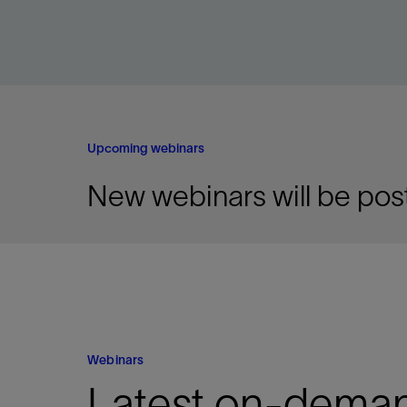
Upcoming webinars
New webinars will be pos
Webinars
Latest on-dema