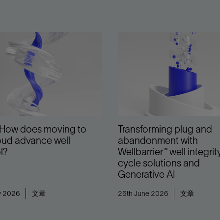
防砂
射孔
油藏隔离阀
完井附件
 How does moving to
Transforming plug and
oud advance well
abandonment with
l?
Wellbarrier™ well integrity
cycle solutions and
Generative AI
y 2026
文章
26th June 2026
文章