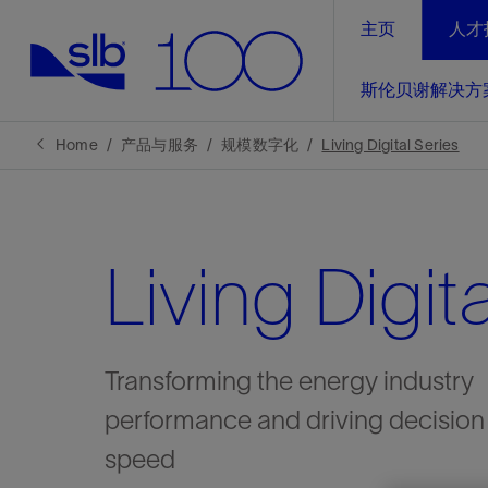
主页
人才
LinkedIn
斯伦贝谢解决方
精选内容
精选内容
精选内容
精选内容
斯伦贝谢解决方案
产品与服务
可持续发展
新闻报道与洞察见解
关于我们
生产优
Home
产品与服务
规模数字化
Living Digital Series
全方位释
地球问题，全球解决方案，分地部署
石油和天然气行业持续创新
管理方式
新闻报道
斯伦贝谢概述
规模数字化
气候行动
洞察见解
我们的业务
Living Digita
数字化
工业脱碳
以人为本
新闻报道
公司治理
推动运营
案例分享
扩展新能源体系
关注自然
健康、安全和环境
电动完
气候行
新闻中
斯伦贝
经实际验
我们的净
探索斯伦
斯伦贝谢能源术语
报告中心
洞察见解
Transforming the energy industry
强成效。
进行脱碳
实现战略
performance and driving decision
斯伦贝
speed
通过先进
锁业务的